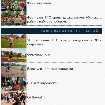
Финишировали
Фестиваль ГТО среди дошкольников Абинского
района набирает обороты
КАЛЕНДАРИ СОРЕВНОВАНИЙ
VI фестиваль ГТО среди выпускников ДОУ
стартовал!!!
Отчемпионили
Блеснули не только знаниями
ГТО в Мингрельской
От Винта!