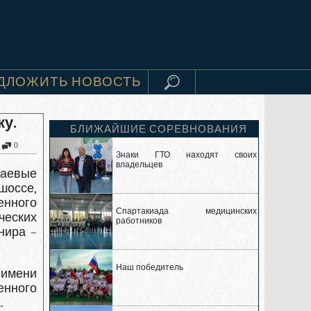
ДЛОЖИТЬ НОВОСТЬ
у.
БЛИЖАЙШИЕ СОРЕВНОВАНИЯ
0
Знаки ГТО находят своих
владельцев
раевые
шоссе,
енного
Спартакиада медицинских
ческих
работников
нира –
Наш победитель
 имени
енного
.