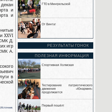
 декан
ГТО в Мингрельской
орта и
орта и
От Винта!
енитые
и XXVI
СМК Д.
РЕЗУЛЬТАТЫ ГОНОК
их игр
СМК А.
ПОЛЕЗНАЯ ИНФОРМАЦИЯ
Спортивная Холмская
сокого
рьевич
луги в
ческой
Тестирование патриотического
движения «Юнармия»
продолжается
Первый пошёл!
:
Источник