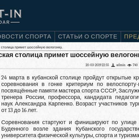
ОВОСТИ СПОРТА
СТАТЬИ О СПОРТЕ
ПРЕ
 столица примет шоссейную велогонку.
ская столица примет шоссейную велогонк
20-03-2019 22:55
admin
740
24 марта в кубанской столице пройдут открытые к
соревнования в гонке критериум по велоспорту-
посвящённые памяти мастера спорта СССР, Заслуж
тренера России, профессора, кандидата педагоги
наук Александра Карпенко. Возраст участников тур
от 13 до 16 лет.
Соревнования стартуют и финишируют по улице
Буденного возле здания Кубанского государств
университета физической культуры, спорта и туризма