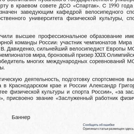
рту в краевом совете ДСО «Спартак». С 1990 года
назначен заведующим кафедрой велосипедного сп
рственного университета физической культуры, сп
учили высшее профессиональное образование им
орной команды России: участник чемпионатов Мира 
В. Давиденко, сильнейший велосипедист Европы М
чемпионатов мира, бронзовый призер XXIX Олимпийск
 победитель многих международных соревнований М
ы.
ическую деятельность, подготовку спортсменов вы
а в Краснодарском крае и России Александр Григо
ее физической культуры и спорта России», «за зас
», присвоено звание «Заслуженный работник физи
Баннер
Сообщить об ошибке
Оригинал статьи размещен здесь