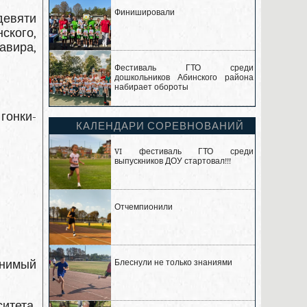
Финишировали
девяти
ского,
авира,
Фестиваль ГТО среди
дошкольников Абинского района
набирает обороты
гонки-
КАЛЕНДАРИ СОРЕВНОВАНИЙ
VI фестиваль ГТО среди
выпускников ДОУ стартовал!!!
Отчемпионили
енимый
Блеснули не только знаниями
итета.