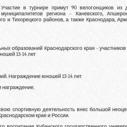
Участие в турнире примут 90 велогонщиков из 
муниципалитетов региона – Каневского, Апшерон
ого и Тихорецкого районов, а также Краснодара, Арм
ных образований Краснодарского края - участников 
ношей 13-14 лет
ний. Награждение юношей 13-14 лет
ии награждение.
 свою спортивную деятельность внес большой неоц
Краснодарском крае и России.
го воспитания Кубанского государственного универс