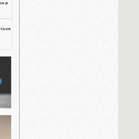
ок в
иться