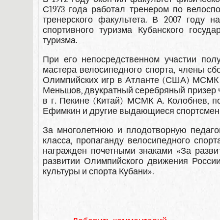
С1973 года работал тренером по велоспо
тренерского факультета. В 2007 году 
спортивного туризма Кубанского госуда
туризма.
При его непосредственном участии пол
мастера велосипедного спорта, члены сб
Олимпийских игр в Атланте (США) МСМК 
Меньшов, двукратный серебряный призер 
в г. Пекине (Китай) МСМК А. Колобнев,
Ефимкин и другие выдающиеся спортсмен
За многолетнюю и плодотворную педагог
класса, пропаганду велосипедного спорт
награжден почетными знаками «За развит
развитии Олимпийского движения России
культуры и спорта Кубани».