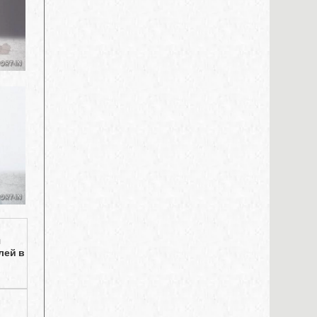
я
лей в