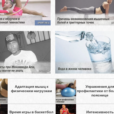
Адаптация мышц к
Упражнения дл
физическим нагрузкам
профилактики от бо
пояснице
Время игры в баскетбол
Интенсивность