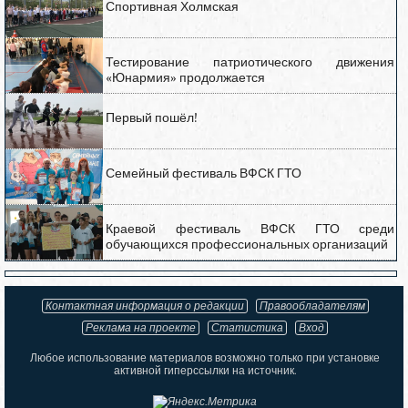
Спортивная Холмская
Тестирование патриотического движения
«Юнармия» продолжается
Первый пошёл!
Семейный фестиваль ВФСК ГТО
Краевой фестиваль ВФСК ГТО среди
обучающихся профессиональных организаций
Контактная информация о редакции
Правообладателям
Реклама на проекте
Статистика
Вход
Любое использование материалов возможно только при установке
активной гиперссылки на источник.