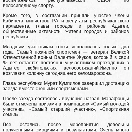
воспитанников республиканской СШОР по
велосипедному спорту.
Кроме того, в состязании приняли участие члены
Кабинета министров РА и депутаты республиканского
парламента, главы городов и районов Адыгеи,
общественные активисты, жители городов и районов
республики.
Младшим участникам гонки исполнилось только два
года. Самый пожилой спортсмен — ветеран Великой
Отечественной войны Валентин Жуков, который в свои
95 лет остаётся постоянным участником проходящих в
Адыгее любительских велосостязаний.Именно он
возглавил колонну сегодняшнего веломарофона.
Глава республики Мурат Кумпилов завершил дистанцию
заезда вместе с юными спортсменами.
После заезда состоялось вручение наград. Марафонцы
были отмечены призами в номинациях «Самый молодой
участник», «Самый старший участник», «Спортивная
семья».
Все остались после мероприятия довольны
полученными эмоциями и результатами. Очень много