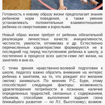
Готовность к новому образу жизни предполагает знание
ре­бенком норм поведения, а также умение
устанавливать положитель­ные взаимоотношения
ребенка со сверстниками и взрослыми.
Новый образ жизни требует от ребенка обязательной
реализации личностных качеств: инициативности,
честности, умелости, оптимизма и др. Есте­ственно
перечисленные характеристики формируются не в
последний год перед поступлением ребенка в школу, а
постепенно в процессе всех шести-семи лет жизни, на
занятиях и вне их.
С точки зрения нравственно-волевой подготовки к
школе, педагогу важно обратить внимание на интерес
ребенка к занятиям, на то, что рождает его желание
(мотив) заниматься. По мнению Р.С. Бу­ре, этому
способствуют следующие факторы: возможность
удовле­творения потребности в познании; наличие
определенных трудно­стей, связанных с содержанием,
объемом, способами выполнения за­дания (зона
ближайшего развития — по Л.C. Выготскому); возмож­