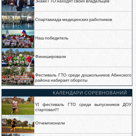
Знаки ГТО находят своих владельцев
Спартакиада медицинских работников
Наш победитель
Финишировали
Фестиваль ГТО среди дошкольников Абинского
района набирает обороты
КАЛЕНДАРИ СОРЕВНОВАНИЙ
VI фестиваль ГТО среди выпускников ДОУ
стартовал!!!
Отчемпионили