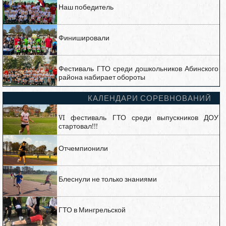
Наш победитель
Финишировали
Фестиваль ГТО среди дошкольников Абинского
района набирает обороты
КАЛЕНДАРИ СОРЕВНОВАНИЙ
VI фестиваль ГТО среди выпускников ДОУ
стартовал!!!
Отчемпионили
Блеснули не только знаниями
ГТО в Мингрельской