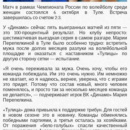
Матч в рамках Чемпионата России по волейболу среди
женщин состоялся 6 октября в Туле. Встреча
завершилась со счетом 2:3.
У «Динамо» сейчас пять выигранных матчей из пяти —
это 100-процентный результат. Но клубу непросто:
шестиматчевая выездная серия в самом разгаре. Марии
Перепелкиной в Туле было особенно трудно: встретить
мужа после долгих месяцев разлуки на волейбольной
площадке и оказаться с наставником «Тулицы» по
другую сторону сетки — испытание.
«Я очень переживала за мужа. Очень хочу, чтобы его
команда побеждала. Им это очень нужно. Им немножко
не хватает, но я надеюсь, вернее, уверена, что с играми
это придет. Потому что состав новый, много человек
поменялось, и просто так за несколько месяцев команда
не делается», — подчеркивает игрок ВК «Динамо» Мария
Перепелкина.
«Тулица» дома привыкла к поддержке трибун. Для гостей
в новом сезоне это в новинку. Команды обменялись
победными партиями, а третья осталась за хозяйками.
От поражения «бело-голубых» спасли качественный