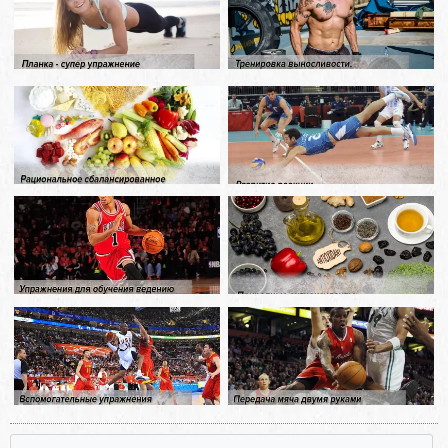
, , , ,