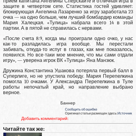
прием капитана Ангелины Сперскайте и отличная игра в
защите в четвертом сете. Статистика гостей удивляет:
блокирующая Ангелина Лазаренко за игру заработала 23
очка — на одно больше, чем лучший бомбардир команды
Мария Халецкая. «Тулица» набрала всего 14 в этой
партии. А в пятой не справилась с нервами.
«После счета 8:9, когда мы проиграли одно очко, у нас
как-то разладилась игра вообще. Мы перестали
забивать, откуда-то испуг в глазах, как мне показалось,
появился. Но все-таки мое мнение, что мы сами отдали
игру», — уверена игрок ВК «Тулица» Яна Манзюк.
Дружина Константина Ушакова потеряла первый балл в
Суперлиге, но не упустила победу. Мария Перепелкина
помогла 10 очками. У Александра Перепелкина в Туле
работы непочатый край, но направление выбрано
верное.
Баннер
Сообщить об ошибке
Оригинал статьи размещен здесь:
Источник
Добавить комментарий:
Читайте так же: