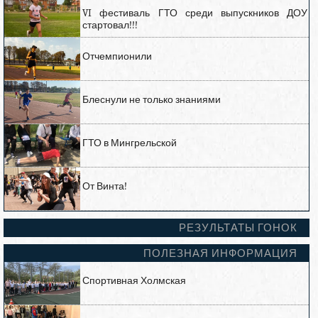
VI фестиваль ГТО среди выпускников ДОУ
стартовал!!!
Отчемпионили
Блеснули не только знаниями
ГТО в Мингрельской
От Винта!
РЕЗУЛЬТАТЫ ГОНОК
ПОЛЕЗНАЯ ИНФОРМАЦИЯ
Спортивная Холмская