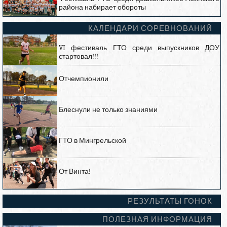
района набирает обороты
КАЛЕНДАРИ СОРЕВНОВАНИЙ
VI фестиваль ГТО среди выпускников ДОУ
стартовал!!!
Отчемпионили
Блеснули не только знаниями
ГТО в Мингрельской
От Винта!
РЕЗУЛЬТАТЫ ГОНОК
ПОЛЕЗНАЯ ИНФОРМАЦИЯ