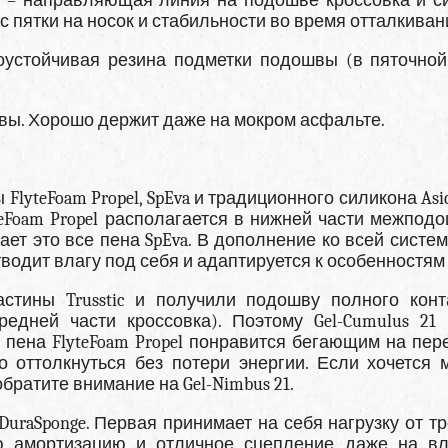
IGS) – направляющая линия на подошве кроссовка и с
с пятки на носок и стабильности во время отталкиван
осоустойчивая резина подметки подошвы (в пяточной
швы. Хорошо держит даже на мокром асфальте.
FlyteFoam Propel, SpEva и традиционного силикона Asic
teFoam Propel располагается в нижней части межподо
ет это все пена SpEva. В дополнение ко всей систем
тводит влагу под себя и адаптируется к особенностям 
стины Trusstic и получили подошву полного конт
едней части кроссовка). Поэтому Gel-Cumulus 21
а пена FlyteFoam Propel понравится бегающим на пе
 оттолкнуться без потери энергии. Если хочется м
ратите внимание на Gel-Nimbus 21.
uraSponge. Первая принимает на себя нагрузку от тр
ю амортизацию и отличное сцепление даже на в