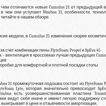
Чем отличаются новые Cumulus 21 от предыдущей в
в чем они уступают Nimbus 21, особенности, технол
читайте в нашем обзоре.
ии модели, в Cumulus 21 изменения скорее косметич
 счет комбинации пены FlyteFoam Propel и SpEva 45
а – вентиляция в кроссовках лучше предыдущих Cumu
цев
коробке для комфортной и плотной посадки стопы
bus 21 промежуточная подошва состоит из FlyteFoam P
yteFoam Lyte, которая значительно превосходит SpEv
imbus есть усовершенствованная пластина Trusst
овки ведут себя иначе и имеют легкую поддержку ст
ь, выигрывает в цене и отзывчивости амортизации.