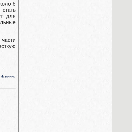
коло 5
 стать
ут для
альные
 части
есткую
:
Источник