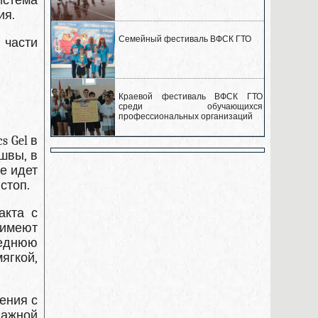
истема
ия.
Семейный фестиваль ВФСК ГТО
 части
Краевой фестиваль ВФСК ГТО
среди обучающихся
профессиональных организаций
s Gel в
швы, в
е идет
стоп.
акта с
 имеют
реднюю
ягкой,
ения с
лажной