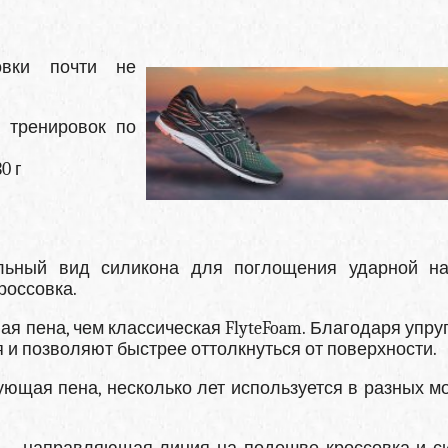
овки почти не
 тренировок по
0 г
иальный вид силикона для поглощения ударной на
россовка.
вая пена, чем классическая FlyteFoam. Благодаря упру
 и позволяют быстрее оттолкнуться от поверхности.
ующая пена, несколько лет используется в разных м