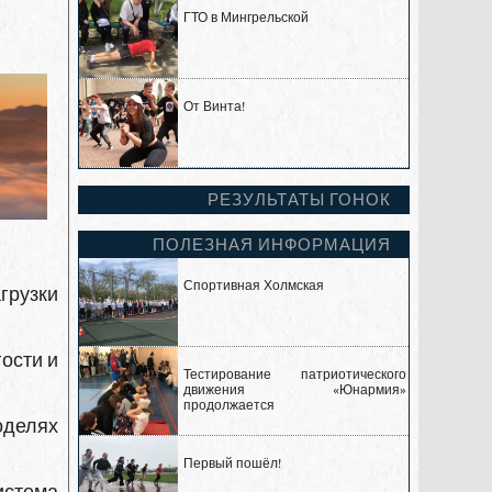
ГТО в Мингрельской
От Винта!
РЕЗУЛЬТАТЫ ГОНОК
ПОЛЕЗНАЯ ИНФОРМАЦИЯ
Спортивная Холмская
грузки
гости и
Тестирование патриотического
движения «Юнармия»
продолжается
оделях
Первый пошёл!