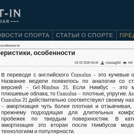
ОВОСТИ СПОРТА
СТАТЬИ О СПОРТЕ
ПРЕ
, особенности
ктеристики, особенности
02-02-2020 06:40
training365
440
В переводе с английского Cumulus – это кучевые о
Название модели появилось по аналогии со с
версией – Gel-Nimbus 21. Если Нимбус – это м
плюшевые облака, то Cumulus – плотные, упругие. Asi
Cumulus 21 действительно соответствуют своему на
– амортизация чуть более плотная и отзывчивая, 
прежнему подходящая для длительных комфо
пробежек по твердым поверхностям. В кате
амортизация это вторая после Нимбусов мод
технологиям и популярности.