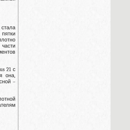
 стала
 пятки
плотно
 части
ментов
s 21 с
я она,
сной –
лотной
ателям