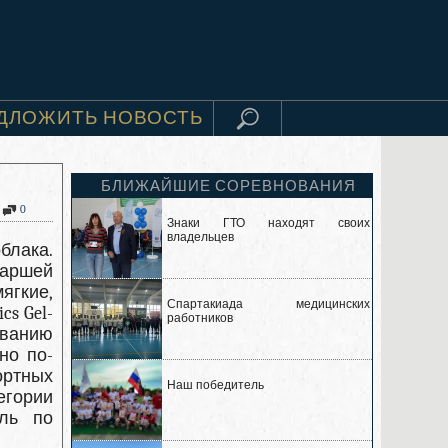
ДЛОЖИТЬ НОВОСТЬ
БЛИЖАЙШИЕ СОРЕВНОВАНИЯ
0
Знаки ГТО находят своих
владельцев
блака.
таршей
ягкие,
Спартакиада медицинских
cs Gel-
работников
званию
но по-
ртных
Наш победитель
гории
ель по