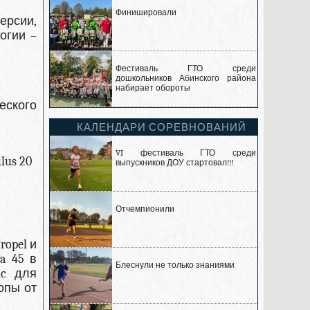
Финишировали
ерсии,
огии –
Фестиваль ГТО среди
дошкольников Абинского района
набирает обороты
еского
КАЛЕНДАРИ СОРЕВНОВАНИЙ
VI фестиваль ГТО среди
lus 20
выпускников ДОУ стартовал!!!
Отчемпионили
ropel и
a 45 в
Блеснули не только знаниями
ic для
опы от