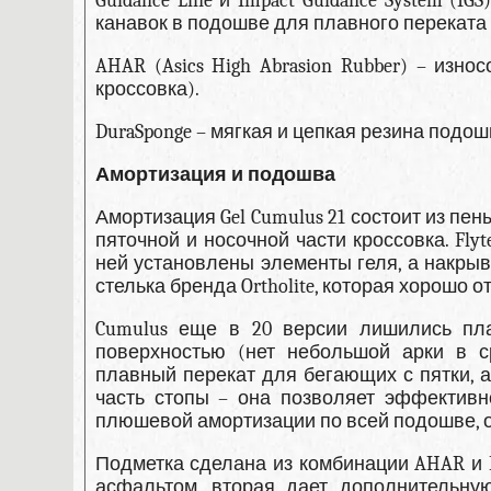
Guidance Line и Impact Guidance System (
канавок в подошве для плавного переката 
AHAR (Asics High Abrasion Rubber) – изн
кроссовка).
DuraSponge – мягкая и цепкая резина подо
Амортизация и подошва
Амортизация Gel Cumulus 21 состоит из пены 
пяточной и носочной части кроссовка. Fly
ней установлены элементы геля, а накрыва
стелька бренда Ortholite, которая хорошо о
Cumulus еще в 20 версии лишились пла
поверхностью (нет небольшой арки в ср
плавный перекат для бегающих с пятки, 
часть стопы – она позволяет эффективно
плюшевой амортизации по всей подошве, об
Подметка сделана из комбинации AHAR и D
асфальтом, вторая дает дополнительну