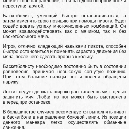
меняет своё направление, стоя на одной опорной ноге и
переступая другой.
Баскетболист, умеющий быстро останавливаться, а
затем изменять свою позицию при помощи пивота, будет
содействовать успеху многочисленных комбинаций. Он
может взаимодействовать как с мячиком, так и без
баскетбольного мяча.
Игрок, отлично владеющий навыками пивота, способен
быстро остановиться и поменять характер движения без
мяча, после чего сделать прорыв к кольцу.
Баскетболисту необходимо постоянно быть в состоянии
равновесия, принимая невысокую согнутую позицию.
При этом большие пальцы ног и колени обращены
наружу.
Локти следует держать широко расставленными, с целью
защитить мяч. Любая из ног может быть выставлена
вперед при остановке.
В большинстве случаев рекомендуется выполнять пивот
в баскетболе в направлении боковой линии. Из позиции
данного маневра легко осуществлять обманные
движения.