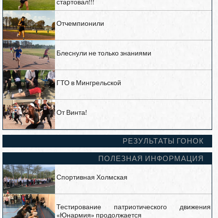
стартовал!!!
Отчемпионили
Блеснули не только знаниями
ГТО в Мингрельской
От Винта!
РЕЗУЛЬТАТЫ ГОНОК
ПОЛЕЗНАЯ ИНФОРМАЦИЯ
Спортивная Холмская
Тестирование патриотического движения
«Юнармия» продолжается