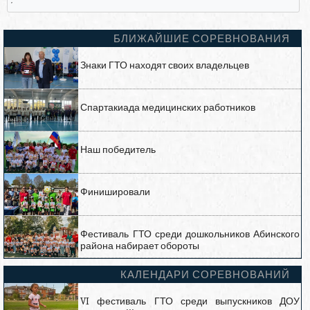
,
БЛИЖАЙШИЕ СОРЕВНОВАНИЯ
Знаки ГТО находят своих владельцев
Спартакиада медицинских работников
Наш победитель
Финишировали
Фестиваль ГТО среди дошкольников Абинского
района набирает обороты
КАЛЕНДАРИ СОРЕВНОВАНИЙ
VI фестиваль ГТО среди выпускников ДОУ