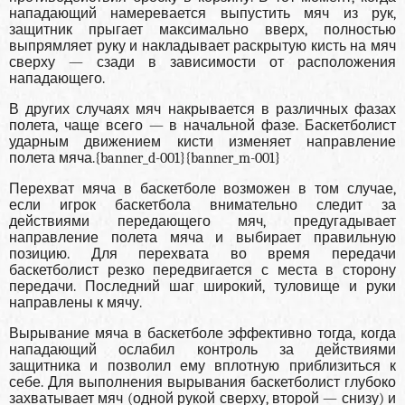
нападающий намеревается выпустить мяч из рук,
защитник прыгает максимально вверх, полностью
выпрямляет руку и накладывает раскрытую кисть на мяч
сверху — сзади в зависимости от расположения
нападающего.
В других случаях мяч накрывается в различных фазах
полета, чаще всего — в начальной фазе. Баскетболист
ударным движением кисти изменяет направление
полета мяча.{banner_d-001}{banner_m-001}
Перехват мяча в баскетболе возможен в том случае,
если игрок баскетбола внимательно следит за
действиями передающего мяч, предугадывает
направление полета мяча и выбирает правильную
позицию. Для перехвата во время передачи
баскетболист резко передвигается с места в сторону
передачи. Последний шаг широкий, туловище и руки
направлены к мячу.
Вырывание мяча в баскетболе эффективно тогда, когда
нападающий ослабил контроль за действиями
защитника и позволил ему вплотную приблизиться к
себе. Для выполнения вырывания баскетболист глубоко
захватывает мяч (одной рукой сверху, второй — снизу) и