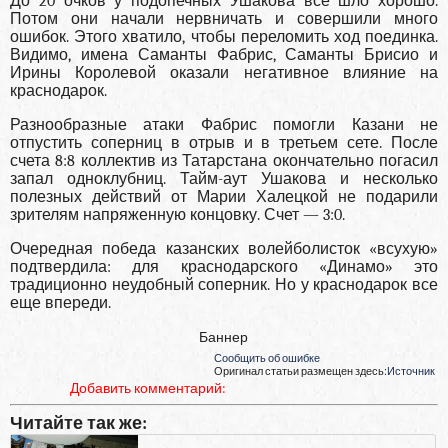
До 20 очков у подопечных Ушакова все шло хорошо.
Потом они начали нервничать и совершили много
ошибок. Этого хватило, чтобы переломить ход поединка.
Видимо, имена Саманты Фабрис, Саманты Брисио и
Ирины Королевой оказали негативное влияние на
краснодарок.
Разнообразные атаки Фабрис помогли Казани не
отпустить соперниц в отрыв и в третьем сете. После
счета 8:8 коллектив из Татарстана окончательно погасил
запал одноклубниц. Тайм-аут Ушакова и несколько
полезных действий от Марии Халецкой не подарили
зрителям напряженную концовку. Счет — 3:0.
Очередная победа казанских волейболисток «всухую»
подтвердила: для краснодарского «Динамо» это
традиционно неудобный соперник. Но у краснодарок все
еще впереди.
Баннер
Сообщить об ошибке
Оригинал статьи размещен здесь:
Источник
Добавить комментарий:
Читайте так же: