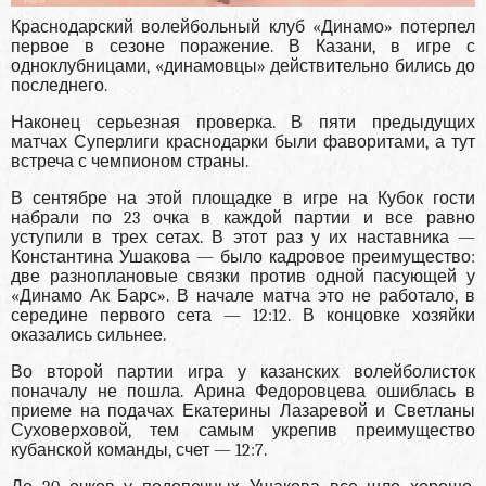
Краснодарский волейбольный клуб «Динамо» потерпел
первое в сезоне поражение. В Казани, в игре с
одноклубницами, «динамовцы» действительно бились до
последнего.
Наконец серьезная проверка. В пяти предыдущих
матчах Суперлиги краснодарки были фаворитами, а тут
встреча с чемпионом страны.
В сентябре на этой площадке в игре на Кубок гости
набрали по 23 очка в каждой партии и все равно
уступили в трех сетах. В этот раз у их наставника —
Константина Ушакова — было кадровое преимущество:
две разноплановые связки против одной пасующей у
«Динамо Ак Барс». В начале матча это не работало, в
середине первого сета — 12:12. В концовке хозяйки
оказались сильнее.
Во второй партии игра у казанских волейболисток
поначалу не пошла. Арина Федоровцева ошиблась в
приеме на подачах Екатерины Лазаревой и Светланы
Суховерховой, тем самым укрепив преимущество
кубанской команды, счет — 12:7.