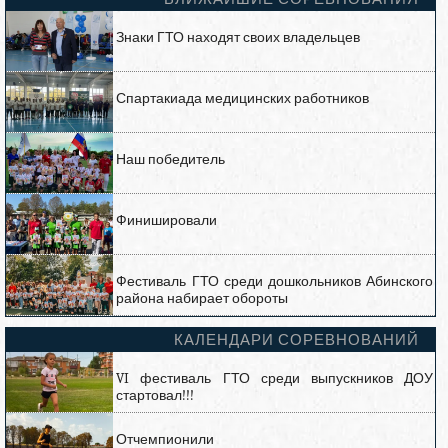
Знаки ГТО находят своих владельцев
Спартакиада медицинских работников
Наш победитель
Финишировали
Фестиваль ГТО среди дошкольников Абинского
района набирает обороты
КАЛЕНДАРИ СОРЕВНОВАНИЙ
VI фестиваль ГТО среди выпускников ДОУ
стартовал!!!
Отчемпионили