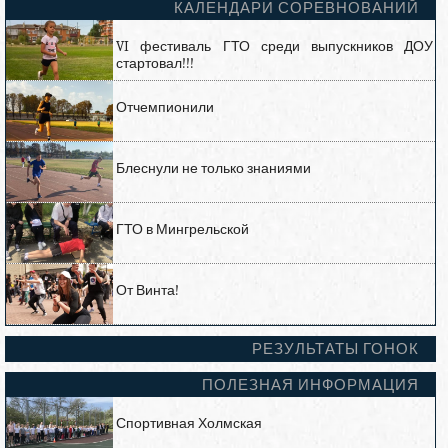
КАЛЕНДАРИ СОРЕВНОВАНИЙ
VI фестиваль ГТО среди выпускников ДОУ
стартовал!!!
Отчемпионили
Блеснули не только знаниями
ГТО в Мингрельской
От Винта!
РЕЗУЛЬТАТЫ ГОНОК
ПОЛЕЗНАЯ ИНФОРМАЦИЯ
Спортивная Холмская