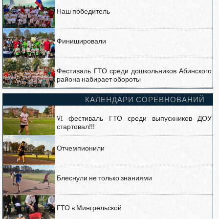
Наш победитель
Финишировали
Фестиваль ГТО среди дошкольников Абинского
района набирает обороты
КАЛЕНДАРИ СОРЕВНОВАНИЙ
VI фестиваль ГТО среди выпускников ДОУ
стартовал!!!
Отчемпионили
Блеснули не только знаниями
ГТО в Мингрельской