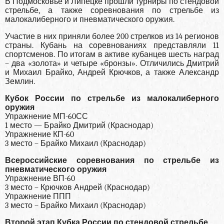
В Подмосковье и Липецке прошли турниры по стендовой
стрельбе, а также соревнования по стрельбе из
малокалиберного и пневматического оружия.
Участие в них приняли более 200 стрелков из 14 регионов
страны. Кубань на соревнованиях представляли 11
спортсменов. По итогам в активе кубанцев шесть наград
– два «золота» и четыре «бронзы». Отличились Дмитрий
и Михаил Брайко, Андрей Крючков, а также Александр
Землин.
Кубок России по стрельбе из малокалиберного
оружия
Упражнение МП-60СС
1 место — Брайко Дмитрий (Краснодар)
Упражнение КП-60
3 место – Брайко Михаил (Краснодар)
Всероссийские соревнования по стрельбе из
пневматического оружия
Упражнение ВП-60
3 место – Крючков Андрей (Краснодар)
Упражнение ППП
3 место – Брайко Михаил (Краснодар)
Второй этап Кубка России по стендовой стрельбе