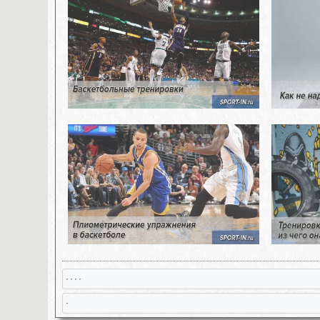
, , , ,
,