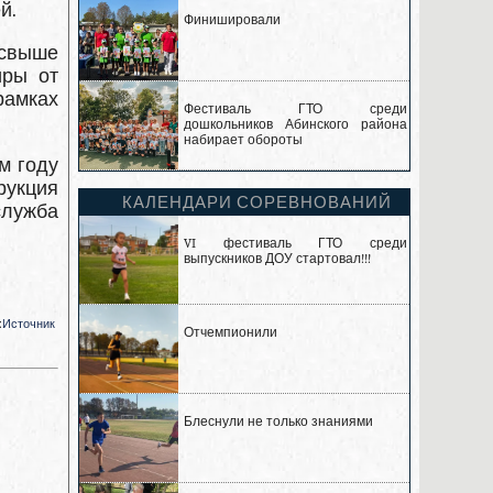
й.
Финишировали
 свыше
иры от
рамках
Фестиваль ГТО среди
дошкольников Абинского района
набирает обороты
м году
рукция
КАЛЕНДАРИ СОРЕВНОВАНИЙ
служба
VI фестиваль ГТО среди
выпускников ДОУ стартовал!!!
:
Источник
Отчемпионили
Блеснули не только знаниями