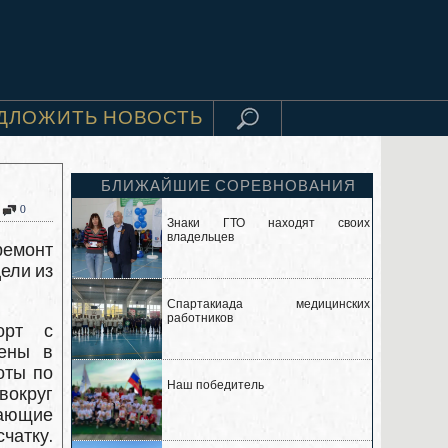
ДЛОЖИТЬ НОВОСТЬ
БЛИЖАЙШИЕ СОРЕВНОВАНИЯ
0
Знаки ГТО находят своих
владельцев
ремонт
ели из
Спартакиада медицинских
работников
орт с
жены в
оты по
Наш победитель
вокруг
ающие
чатку.