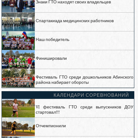
Знаки ГТО находят своих владельцев
Спартакиада медицинских работников
Наш победитель
Финишировали
Фестиваль ГТО среди дошкольников Абинского
района набирает обороты
КАЛЕНДАРИ СОРЕВНОВАНИЙ
VI фестиваль ГТО среди выпускников ДОУ
стартовал!!!
Отчемпионили