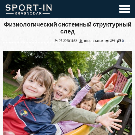
Физиологический системный структурный
след
24-07-2020 11:32
спортстатьи
389
0