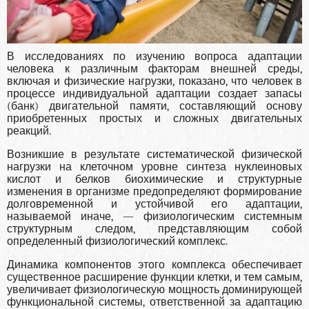
В исследованиях по изучению вопроса адаптации
человека к различным факторам внешней среды,
включая и физиче­ские нагрузки, показано, что человек в
процессе индивиду­альной адаптации создает запасы
(банк) двигательной па­мяти, составляющий основу
приобретенных простых и сложных двигательных
реакций.
Возникшие в результате систематической физической
нагрузки на клеточном уров­не синтеза нуклеиновых
кислот и белков биохимические и структурные
изменения в организме предопределяют фор­мирование
долговременной и устойчивой его адаптации,
называемой иначе, — физиологическим системным
струк­турным следом, представляющим собой
определенный фи­зиологический комплекс.
Динамика компонентов этого комплекса обеспечивает
существенное расширение функ­ции клетки, и тем самым,
увеличивает физиологическую мощность доминирующей
функциональной системы, от­ветственной за адаптацию