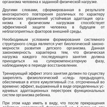
организма человека к заданной физической нагрузке.
Другими словами, сформированная в результате
многократного повторения различных по харак­теру
физических упражнений устойчивая адаптация орга­
низма к физическим нагрузкам способствует
эффективной защите человека в будущем от
неблагоприятных факторов внешней среды.
Необходимым условием формирования системного
структурного следа является учет биологической законо­
мерности развития детского организма. Данная
закономер­ность характерна тем, что физическая
нагрузка каждого последующего занятия должна
приходиться на суперком­пенсаторную фазу,
наблюдаемую в периоде восстановле­нии.
Тренирующий эффект этого занятия должен по существу
закреплять физиологический «след» предыдущего,
обеспечивая в итоге кумулятивный (т.е. отсроченный во
времени) эффект, выраженный в виде определенных ус­
идчивых адаптационных перестроек функциональных
систем организма ребенка.
При этом надо иметь в виду, что после прекращения