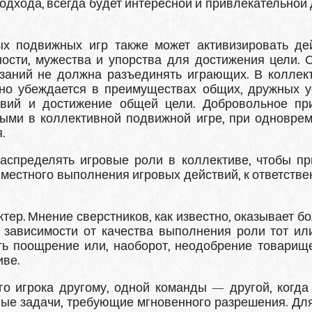
дхода, всегда бу­дет интересной и привлекательной 
х подвижных игр так­же может активизировать де
ности, мужества и упорства для достижения цели. 
язаний не долж­на разъединять играющих. В коллек
но убеждается в преимуществах общих, друж­ных у
вий и достижение общей цели. Добровольное пр
тыми в коллективной подвижной игре, при одновре
.
аспределять игровые роли в коллективе, чтобы пр
естного выполнения игровых действий, к ответствен
ер. Мнение свер­стников, как известно, оказывает б
 зависимости от качества выполнения роли тот ил
ь поощрение или, наоборот, неодобрение товарище
иве.
о игрока другому, одной команды — другой, когда
ые задачи, требующие мгновенного разрешения. Для