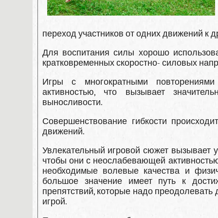
пере­ход участников от одних движений к д
Для воспитания силы хорошо использова
кратковременных скоростно- силовых нап
Игры с многократными повторениями
активностью, что вызывает значитель
выносливости.
Совершенствование гибкости происходи
движений.
Увлекательный игровой сюжет вызывает у 
чтобы они с неослабе­вающей активность
необходимые волевые качества и физич
большое значе­ние имеет путь к дост
препятствий, которые надо преодолевать д
игрой.