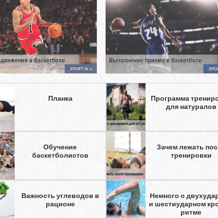
Планка
Программа тренир
для натуралов
Обучение
Зачем лежать по
баскетболистов
тренировки
Важность углеводов в
Немного о двухуда
рационе
и шестиударном кр
ритме