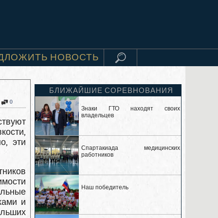
ДЛОЖИТЬ НОВОСТЬ
БЛИЖАЙШИЕ СОРЕВНОВАНИЯ
0
Знаки ГТО находят своих
владельцев
твуют
кости,
о, эти
Спартакиада медицинских
работников
тников
имости
Наш победитель
ильные
ками и
ольших