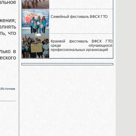
ильное
Семейный фестиваль ВФСК ГТО
жения;
олнять
ь, что
Краевой фестиваль ВФСК ГТО
среди обучающихся
профессиональных организаций
лько в
еского
:
Источник