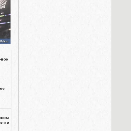
овок
сле
рном
оле и