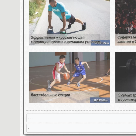
, , , ,
,