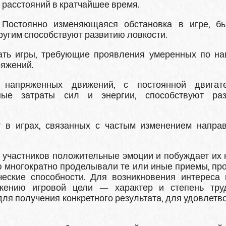
расстояний в кратчайшее время.
Постоянно изменяющаяся обстановка в игре, б
ругим способствуют разви­тию ловкости.
ть игры, требующие проявления умеренных по наг
ряжений.
 напряженных движений, с постоянной двигате
­ные затраты сил и энергии, способствуют ра
т в играх, связанных с частым изменением напра
участников поло­жительные эмоции и побуждает их к
ю многократно проделывали те или иные при­емы, пр
еские способности. Для возникновения интереса 
ижению игровой цели — характер и степень тру
ля получе­ния конкретного результата, для удовлетв