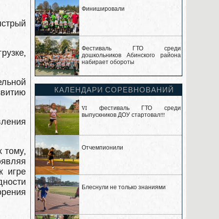
Финишировали
ыстрый
Фестиваль ГТО среди
рузке,
дошкольников Абинского района
набирает обороты
льной
КАЛЕНДАРИ СОРЕВНОВАНИЙ
звитию
VI фестиваль ГТО среди
выпускников ДОУ стартовал!!!
вления
Отчемпионили
 тому,
оявляя
к игре
дности
Блеснули не только знаниями
орения