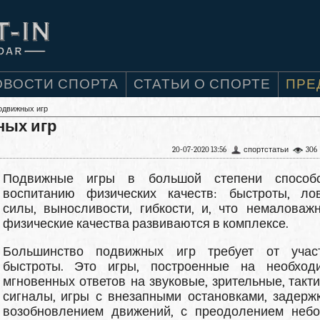
ОВОСТИ СПОРТА
СТАТЬИ О СПОРТЕ
ПРЕ
одвижных игр
ных игр
20-07-2020 13:56
спортстатьи
306
Подвижные игры в большой степени способс
воспита­нию физических качеств: быстроты, лов
силы, выносливо­сти, гибкости, и, что немаловажн
физические качества раз­виваются в комплексе.
Большинство подвижных игр требует от учас
быстроты. Это игры, построенные на необход
мгновенных ответов на звуковые, зрительные, такт
сигналы, игры с внезапными остановками, задерж
возобновлением движений, с пре­одолением неб