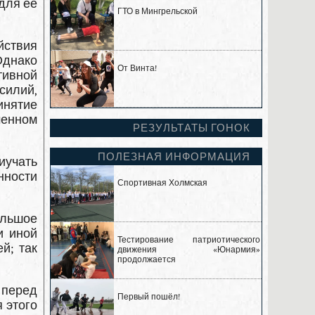
для ее
ГТО в Мингрельской
йствия
Однако
От Винта!
тивной
силий,
инятие
менном
РЕЗУЛЬТАТЫ ГОНОК
ПОЛЕЗНАЯ ИНФОРМАЦИЯ
иучать
­ности
Спортивная Холмская
ольшое
и иной
Тестирование патриотического
й; так
движения «Юнармия»
продолжается
 перед
Первый пошёл!
 этого