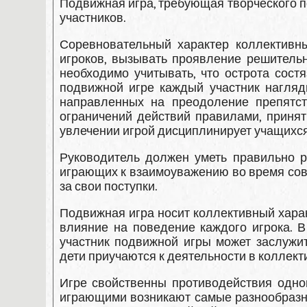
Подвижная игра, требующая творческого по
участников.
Соревновательный характер коллективны
игроков, вызывать проявле­ние решитель
необходимо учитывать, что острота сост
подвижной игре каж­дый участник нагляд
направленных на преодоление препятст
ограничений действий правилами, приня
увлечении игрой дисциплинирует учащихся
Руководитель должен уметь правильно р
играющих к взаимоуважению во время совм
за свои поступки.
Подвижная игра носит коллективный характ
влияние на поведение каждого игрока. В
участник подвижной игры может заслужит
дети приучаются к деятельности в коллект
Игре свойственны противодействия одног
играющими возникают са­мые разнообразн