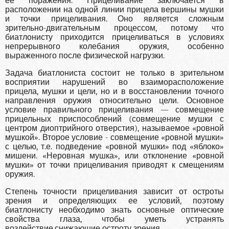
ее поражения. Прицеливание заключается в
расположении на одной линии прицела вершины мушки
и точки прицеливания. Оно является сложным
зрительно-двигательным процессом, потому что
биатлонисту приходится прицеливаться в условиях
непрерывного колебания оружия, особенно
выраженного после физической нагрузки.
Задача биатлониста состоит не только в зрительном
восприятии нарушений во взаиморасположение
прицела, мушки и цели, но и в восстановлении точного
направления оружия относительно цели. Основное
условие правильного прицеливания — совмещение
прицельных приспособлений (совмещение мушки с
центром диоптрийного отверстия), называемое «ровной
мушкой». Второе условие - совмещение «ровной мушки»
с целью, т.е. подведение «ровной мушки» под «яблоко»
мишени. «Неровная мушка», или отклонение «ровной
мушки» от точки прицеливания приводят к смещениям
оружия.
Степень точности прицеливания зависит от остроты
зрения и определяющих ее условий, поэтому
биатлонисту необходимо знать основные оптические
свойства глаза, чтобы уметь устранять
воздействие,снижающие остроту зрения.