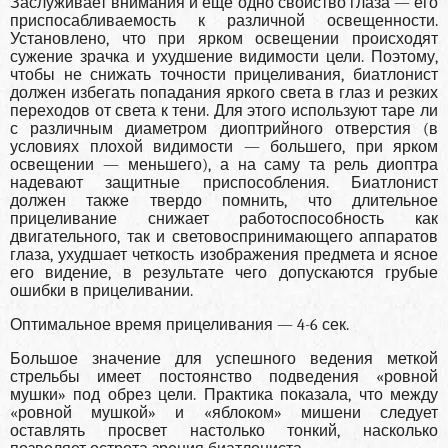
Заслуживает внимания и еще одно свойство глаза — его
приспосабливаемость к различной освещенности.
Установлено, что при ярком освещении происходят
сужение зрачка и ухудшение видимости цели. Поэтому,
чтобы не снижать точности прицеливания, биатлонист
должен избегать попадания яркого света в глаз и резких
переходов от света к тени. Для этого используют таре ли
с различным диаметром диоптрийного отверстия (в
условиях плохой видимости — большего, при ярком
освещении — меньшего), а на саму та рель диоптра
надевают защитные приспособления. Биатлонист
должен также твердо помнить, что длительное
прицеливание снижает работоспособность как
двигательного, так и световоспринимающего аппаратов
глаза, ухудшает четкость изображения предмета и ясное
его видение, в результате чего допускаются грубые
ошибки в прицеливании.
Оптимальное время прицеливания — 4-6 сек.
Большое значение для успешного ведения меткой
стрельбы имеет постоянство подведения «ровной
мушки» под обрез цели. Практика показала, что между
«ровной мушкой» и «яблоком» мишени следует
оставлять просвет настолько тонкий, насколько