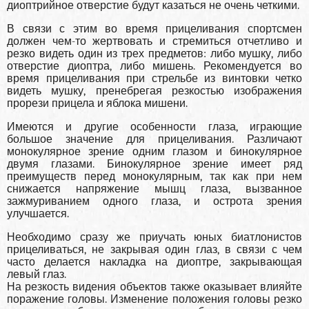
диоптрийное отверстие будут казаться не очень четкими.
В связи с этим во время прицеливания спортсмен
должен чем-то жертвовать и стремиться отчетливо и
резко видеть один из трех предметов: либо мушку, либо
отверстие диоптра, либо мишень. Рекомендуется во
время прицеливания при стрельбе из винтовки четко
видеть мушку, пренебрегая резкостью изображения
прорези прицела и яблока мишени.
Имеются и другие особенности глаза, играющие
большое значение для прицеливания. Различают
монокулярное зрение одним глазом и бинокулярное
двумя глазами. Бинокулярное зрение имеет ряд
преимуществ перед монокулярным, так как при нем
снижается напряжение мышц глаза, вызванное
зажмуриванием одного глаза, и острота зрения
улучшается.
Необходимо сразу же приучать юных биатлонистов
прицеливаться, не закрывая один глаз, в связи с чем
часто делается накладка на диоптре, закрывающая
левый глаз.
На резкость видения объектов также оказывает влияйте
поражение головы. Изменение положения головы резко