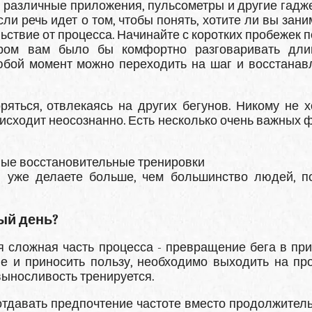
, различные приложения, пульсометры и другие гадже
ли речь идет о том, чтобы понять, хотите ли вы зан
ствие от процесса. Начинайте с коротких пробежек п
ором вам было бы комфортно разговаривать дл
юбой момент можно переходить на шаг и восстанав
ряться, отвлекаясь на других бегунов. Никому не х
оисходит неосознанно. Есть несколько очень важных ф
ные восстановительные тренировки
 уже делаете больше, чем большинство людей, п
ый день?
 сложная часть процесса - превращение бега в при
е и приносить пользу, необходимо выходить на пр
 выносливость тренируется.
 отдавать предпочтение частоте вместо продолжитель