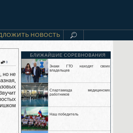
ДЛОЖИТЬ НОВОСТЬ
БЛИЖАЙШИЕ СОРЕВНОВАНИЯ
0
Знаки ГТО находят своих
владельцев
 но не
азная,
азовых
Спартакиада медицинских
Звучит
работников
ростых
ишком
Наш победитель