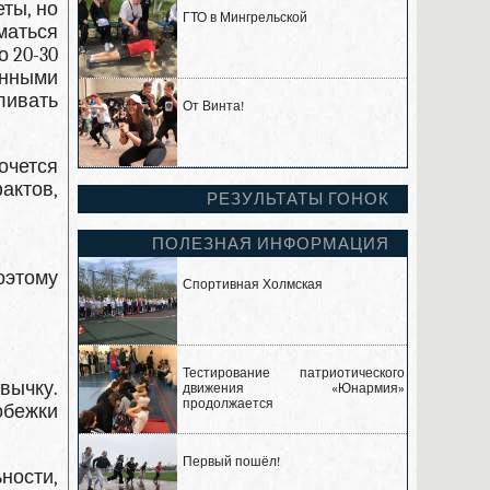
ты, но
ГТО в Мингрельской
иматься
о 20-30
инными
ливать
От Винта!
очется
актов,
РЕЗУЛЬТАТЫ ГОНОК
ПОЛЕЗНАЯ ИНФОРМАЦИЯ
оэтому
Спортивная Холмская
Тестирование патриотического
вычку.
движения «Юнармия»
продолжается
обежки
Первый пошёл!
ности,