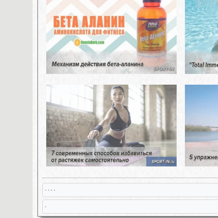
, , , ,
,