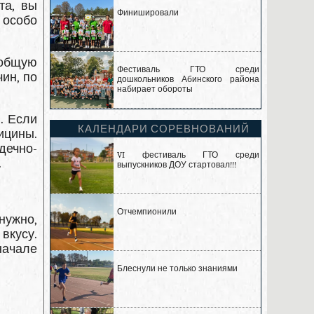
та, вы
Финишировали
 особо
 общую
Фестиваль ГТО среди
ин, по
дошкольников Абинского района
набирает обороты
. Если
КАЛЕНДАРИ СОРЕВНОВАНИЙ
ицины.
рдечно-
VI фестиваль ГТО среди
.
выпускников ДОУ стартовал!!!
Отчемпионили
нужно,
вкусу.
начале
Блеснули не только знаниями