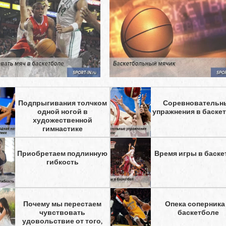
Подпрыгивания толчком
Соревновательн
одной ногой в
упражнения в баске
художественной
гимнастике
Приобретаем подлинную
Время игры в баске
гибкость
Почему мы перестаем
Опека соперника
чувствовать
баскетболе
удовольствие от того,