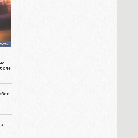
ые
тболе
тбол
 в