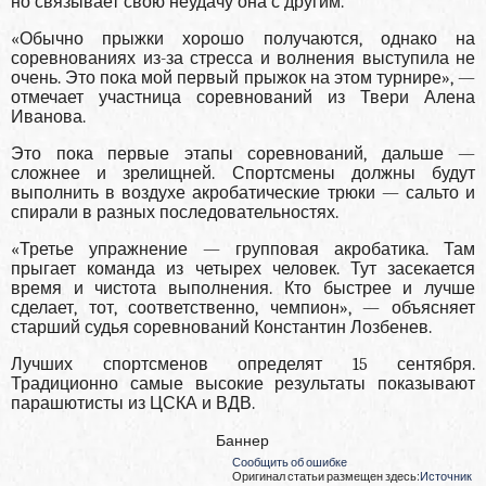
но связывает свою неудачу она с другим.
«Обычно прыжки хорошо получаются, однако на
соревнованиях из-за стресса и волнения выступила не
очень. Это пока мой первый прыжок на этом турнире», —
отмечает участница соревнований из Твери Алена
Иванова.
Это пока первые этапы соревнований, дальше —
сложнее и зрелищней. Спортсмены должны будут
выполнить в воздухе акробатические трюки — сальто и
спирали в разных последовательностях.
«Третье упражнение — групповая акробатика. Там
прыгает команда из четырех человек. Тут засекается
время и чистота выполнения. Кто быстрее и лучше
сделает, тот, соответственно, чемпион», — объясняет
старший судья соревнований Константин Лозбенев.
Лучших спортсменов определят 15 сентября.
Традиционно самые высокие результаты показывают
парашютисты из ЦСКА и ВДВ.
Баннер
Сообщить об ошибке
Оригинал статьи размещен здесь:
Источник