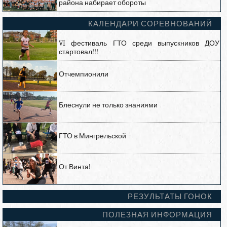
района набирает обороты
КАЛЕНДАРИ СОРЕВНОВАНИЙ
VI фестиваль ГТО среди выпускников ДОУ
стартовал!!!
Отчемпионили
Блеснули не только знаниями
ГТО в Мингрельской
От Винта!
РЕЗУЛЬТАТЫ ГОНОК
ПОЛЕЗНАЯ ИНФОРМАЦИЯ