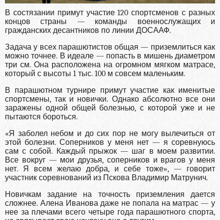
В состязании примут участие 120 спортсменов с разных
концов страны — команды военнослужащих и
гражданских десантников по линии ДОСААФ.
Задача у всех парашютистов общая — приземлиться как
можно точнее. В идеале — попасть в мишень диаметром
три см. Она расположена на огромном мягком матрасе,
который с высоты 1 тыс. 100 м совсем маленьким.
В парашютном турнире примут участие как именитые
спортсмены, так и новички. Однако абсолютно все они
заражены одной общей болезнью, с которой уже и не
пытаются бороться.
«Я заболел небом и до сих пор не могу вылечиться от
этой болезни. Соперников у меня нет — я соревнуюсь
сам с собой. Каждый прыжок — шаг в моем развитии.
Все вокруг — мои друзья, соперников и врагов у меня
нет. Я всем желаю добра, и себе тоже», — говорит
участник соревнований из Пскова Владимир Матрунич.
Новичкам задание на точность приземления дается
сложнее. Алена Иванова даже не попала на матрас — у
нее за плечами всего четыре года парашютного спорта,