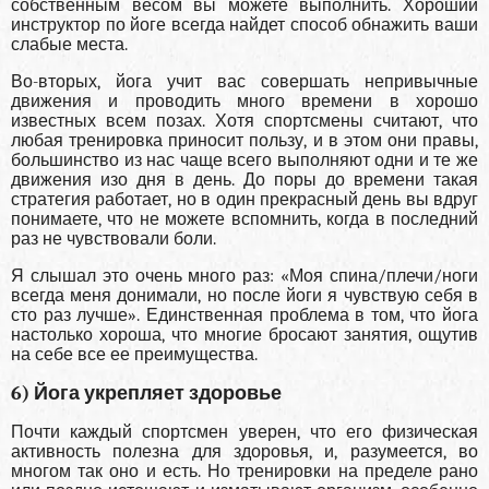
собственным весом вы можете выполнить. Хороший
инструктор по йоге всегда найдет способ обнажить ваши
слабые места.
Во-вторых, йога учит вас совершать непривычные
движения и проводить много времени в хорошо
известных всем позах. Хотя спортсмены считают, что
любая тренировка приносит пользу, и в этом они правы,
большинство из нас чаще всего выполняют одни и те же
движения изо дня в день. До поры до времени такая
стратегия работает, но в один прекрасный день вы вдруг
понимаете, что не можете вспомнить, когда в последний
раз не чувствовали боли.
Я слышал это очень много раз: «Моя спина/плечи/ноги
всегда меня донимали, но после йоги я чувствую себя в
сто раз лучше». Единственная проблема в том, что йога
настолько хороша, что многие бросают занятия, ощутив
на себе все ее преимущества.
6) Йога укрепляет здоровье
Почти каждый спортсмен уверен, что его физическая
активность полезна для здоровья, и, разумеется, во
многом так оно и есть. Но тренировки на пределе рано