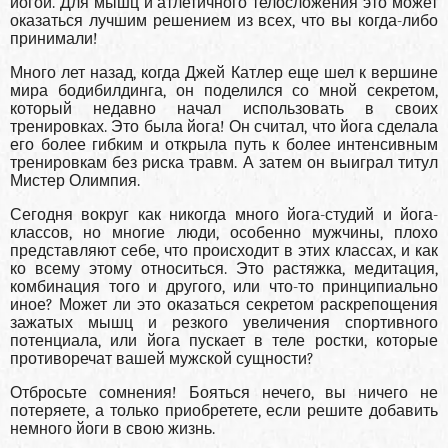
йогой. Для мышц и атлетичного телосложения это может
оказаться лучшим решением из всех, что вы когда-либо
принимали!
Много лет назад, когда Джей Катлер еще шел к вершине
мира бодибилдинга, он поделился со мной секретом,
который недавно начал использовать в своих
тренировках. Это была йога! Он считал, что йога сделала
его более гибким и открыла путь к более интенсивным
тренировкам без риска травм. А затем он выиграл титул
Мистер Олимпия.
Сегодня вокруг как никогда много йога-студий и йога-
классов, но многие люди, особенно мужчины, плохо
представляют себе, что происходит в этих классах, и как
ко всему этому относиться. Это растяжка, медитация,
комбинация того и другого, или что-то принципиально
иное? Может ли это оказаться секретом раскрепощения
зажатых мышц и резкого увеличения спортивного
потенциала, или йога пускает в теле ростки, которые
противоречат вашей мужской сущности?
Отбросьте сомнения! Бояться нечего, вы ничего не
потеряете, а только приобретете, если решите добавить
немного йоги в свою жизнь.