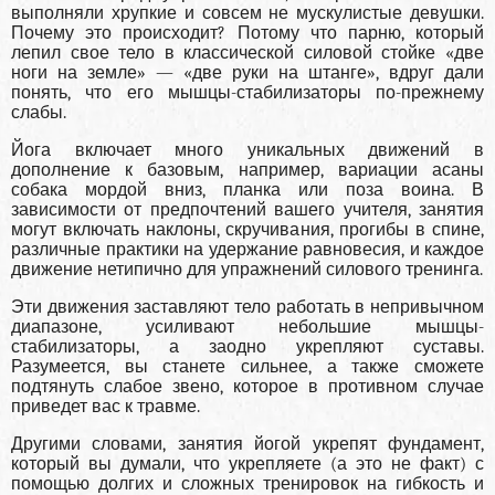
выполняли хрупкие и совсем не мускулистые девушки.
Почему это происходит? Потому что парню, который
лепил свое тело в классической силовой стойке «две
ноги на земле» — «две руки на штанге», вдруг дали
понять, что его мышцы-стабилизаторы по-прежнему
слабы.
Йога включает много уникальных движений в
дополнение к базовым, например, вариации асаны
собака мордой вниз, планка или поза воина. В
зависимости от предпочтений вашего учителя, занятия
могут включать наклоны, скручивания, прогибы в спине,
различные практики на удержание равновесия, и каждое
движение нетипично для упражнений силового тренинга.
Эти движения заставляют тело работать в непривычном
диапазоне, усиливают небольшие мышцы-
стабилизаторы, а заодно укрепляют суставы.
Разумеется, вы станете сильнее, а также сможете
подтянуть слабое звено, которое в противном случае
приведет вас к травме.
Другими словами, занятия йогой укрепят фундамент,
который вы думали, что укрепляете (а это не факт) с
помощью долгих и сложных тренировок на гибкость и