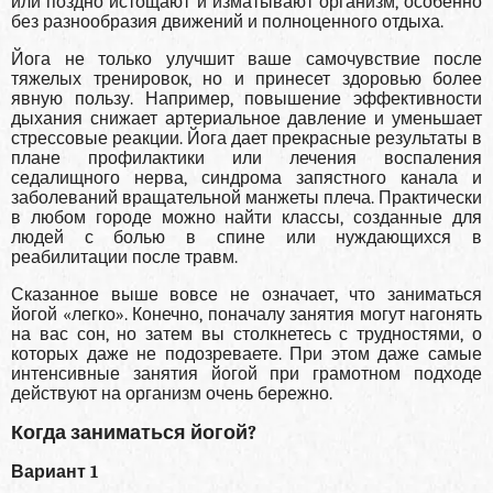
или поздно истощают и изматывают организм, особенно
без разнообразия движений и полноценного отдыха.
Йога не только улучшит ваше самочувствие после
тяжелых тренировок, но и принесет здоровью более
явную пользу. Например, повышение эффективности
дыхания снижает артериальное давление и уменьшает
стрессовые реакции. Йога дает прекрасные результаты в
плане профилактики или лечения воспаления
седалищного нерва, синдрома запястного канала и
заболеваний вращательной манжеты плеча. Практически
в любом городе можно найти классы, созданные для
людей с болью в спине или нуждающихся в
реабилитации после травм.
Сказанное выше вовсе не означает, что заниматься
йогой «легко». Конечно, поначалу занятия могут нагонять
на вас сон, но затем вы столкнетесь с трудностями, о
которых даже не подозреваете. При этом даже самые
интенсивные занятия йогой при грамотном подходе
действуют на организм очень бережно.
Когда заниматься йогой?
Вариант 1