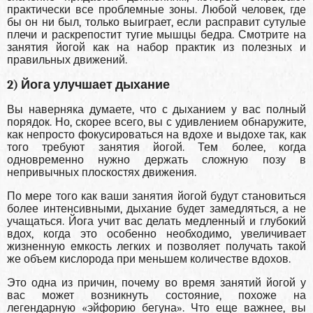
практически все проблемные зоны. Любой человек, где
бы он ни был, только выиграет, если расправит сутулые
плечи и раскрепостит тугие мышцы бедра. Смотрите на
занятия йогой как на набор практик из полезных и
правильных движений.
2) Йога улучшает дыхание
Вы наверняка думаете, что с дыханием у вас полный
порядок. Но, скорее всего, вы с удивлением обнаружите,
как непросто фокусироваться на вдохе и выдохе так, как
того требуют занятия йогой. Тем более, когда
одновременно нужно держать сложную позу в
непривычных плоскостях движения.
По мере того как ваши занятия йогой будут становиться
более интенсивными, дыхание будет замедляться, а не
учащаться. Йога учит вас делать медленный и глубокий
вдох, когда это особенно необходимо, увеличивает
жизненную емкость легких и позволяет получать такой
же объем кислорода при меньшем количестве вдохов.
Это одна из причин, почему во время занятий йогой у
вас может возникнуть состояние, похоже на
легендарную «эйфорию бегуна». Что еще важнее, вы