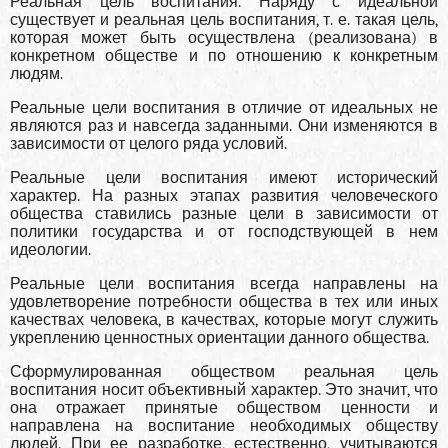
Реальная цель воспитания. Наряду с идеальной
существует и реальная цель воспитания, т. е. такая цель,
которая может быть осу­ществлена (реализована) в
конкретном обществе и по отношению к конкретным
людям.
Реальные цели воспитания в отличие от идеальных не
являются раз и навсегда заданными. Они изменяются в
зависимости от целого ряда условий.
Реальные цели воспитания имеют исторический
характер. На разных этапах развития человеческого
общества ставились разные цели в зависимости от
политики государства и от господствующей в нем
идеологии.
Реальные цели воспитания всегда направлены на
удовлетворе­ние потребности общества в тех или иных
качествах человека, в каче­ствах, которые могут служить
укреплению ценностных ориентации данного общества.
Сформулированная обществом реальная цель
воспитания носит объективный характер. Это значит, что
она отражает принятые об­ществом ценности и
направлена на воспитание необходимых общест­ву
людей. При ее разработке, естественно, учитываются