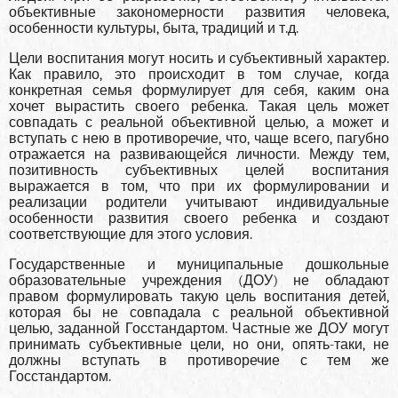
объективные закономерности развития человека,
особенности культуры, быта, тра­диций и т.д.
Цели воспитания могут носить и субъективный характер.
Как правило, это происходит в том случае, когда
конкретная семья фор­мулирует для себя, каким она
хочет вырастить своего ребенка. Такая цель может
совпадать с реальной объективной целью, а может и
вступать с нею в противоречие, что, чаще всего, пагубно
отражается на развивающейся личности. Между тем,
позитивность субъективных целей воспитания
выражается в том, что при их формулировании и
реализации родители учитывают индивидуальные
особенности раз­вития своего ребенка и создают
соответствующие для этого условия.
Государственные и муниципальные дошкольные
образователь­ные учреждения (ДОУ) не обладают
правом формулировать такую цель воспитания детей,
которая бы не совпадала с реальной объек­тивной
целью, заданной Госстандартом. Частные же ДОУ могут
при­нимать субъективные цели, но они, опять-таки, не
должны вступать в противоречие с тем же
Госстандартом.