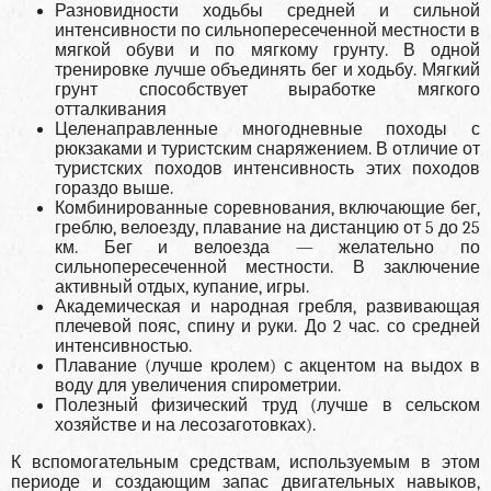
Разновидности ходьбы средней и сильной
интенсивности по сильнопересеченной местности в
мягкой обуви и по мягкому грунту. В одной
тренировке лучше объединять бег и ходьбу. Мягкий
грунт способствует выработке мягкого
отталкивания
Целенаправленные многодневные походы с
рюкзаками и туристским снаряжением. В отличие от
туристских походов интенсивность этих походов
гораздо выше.
Комбинированные соревнования, включающие бег,
греблю, велоезду, плавание на дистанцию от 5 до 25
км. Бег и велоезда — желательно по
сильнопересеченной местности. В заключение
активный отдых, купание, игры.
Академическая и народная гребля, развивающая
плечевой пояс, спину и руки. До 2 час. со средней
интенсивностью.
Плавание (лучше кролем) с акцентом на выдох в
воду для увеличения спирометрии.
Полезный физический труд (лучше в сельском
хозяйстве и на лесозаготовках).
К вспомогательным средствам, используемым в этом
периоде и создающим запас двигательных навыков,