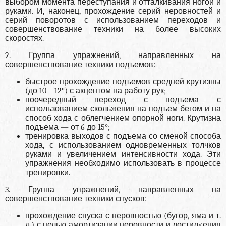
выбором момента переступания и отталкивания ногой и
руками. И, наконец, прохождение серий неровностей и
серий поворотов с использованием переходов и
совершенствование техники на более высоких
скоростях.
2. Группа упражнений, направленных на
совершенствование техники подъемов:
быстрое прохождение подъемов средней крутизны
(до 10—12°) с акцентом на работу рук;
поочередный переход с подъема с
использованием скольжения на подъем бегом и на
способ хода с облегчением опорной ноги. Крутизна
подъема — от 6 до 15°;
тренировка выходов с подъема со сменой способа
хода, с использованием одновременных толчков
руками и увеличением интенсивности хода. Эти
упражнения необходимо использовать в процессе
тренировки.
3. Группа упражнений, направленных на
совершенствование техники спусков:
прохождение спуска с неровностью (бугор, яма и т.
д.) с целью амортизации неровности и достил<ения