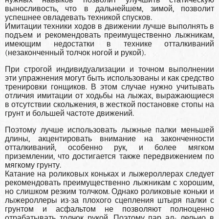
нужных навыков позволит улучшить статическую
выносливость, что в дальнейшем, зимой, позволит
успешнее овладевать техникой спусков.
Имитации техники ходов в движении лучше выполнять в
подъем и рекомендовать преимущественно лыжникам,
имеющим недостатки в технике отталкиваний
(незаконченный толчок ногой и рукой).
При строгой индивидуализации и точном выполнении
эти упражнения могут быть использованы и как средство
тренировки гонщиков. В этом случае нужно учитывать
отличия имитации от ходьбы на лыжах, выражающиеся
в отсутствии скольжения, в жесткой постановке стопы на
грунт и большей частоте движений.
Поэтому лучше использовать лыжные палки меньшей
длины, акцентировать внимание на законченности
отталкиваний, особенно рук, и более мягком
приземлении, что достигается также передвижением по
мягкому грунту.
Катание на роликовых коньках и лыжероллерах следует
рекомендовать преимущественно лыжникам с хорошим,
но слишком резким толчком. Однако роликовые коньки и
лыжероллеры из-за плохого сцепления штыря палки с
грунтом и асфальтом не позволяют полноценно
отрабатывать толчок рукой. Поэтому пар ал- лельио в