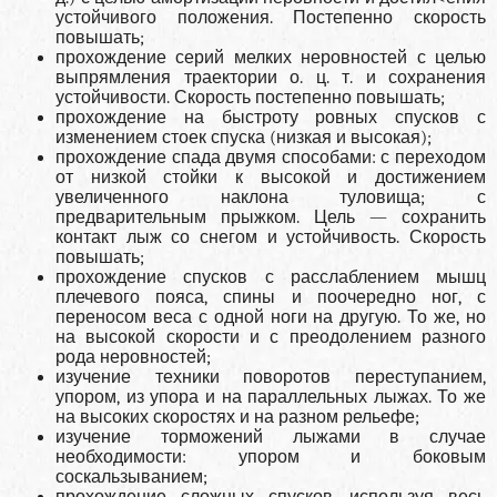
устойчивого положения. Постепенно скорость
повышать;
прохождение серий мелких неровностей с целью
выпрямления траектории о. ц. т. и сохранения
устойчивости. Скорость постепенно повышать;
прохождение на быстроту ровных спусков с
изменением стоек спуска (низкая и высокая);
прохождение спада двумя способами: с переходом
от низкой стойки к высокой и достижением
увеличенного наклона туловища; с
предварительным прыжком. Цель — сохранить
контакт лыж со снегом и устойчивость. Скорость
повышать;
прохождение спусков с расслаблением мышц
плечевого пояса, спины и поочередно ног, с
переносом веса с одной ноги на другую. То же, но
на высокой скорости и с преодолением разного
рода неровностей;
изучение техники поворотов переступанием,
упором, из упора и на параллельных лыжах. То же
на высоких скоростях и на разном рельефе;
изучение торможений лыжами в случае
необходимости: упором и боковым
соскальзыванием;