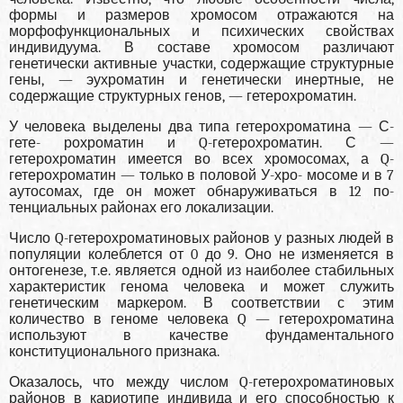
формы и размеров хромосом отражаются на
морфофункциональных и психических свойствах
индивидуума. В составе хромосом различают
генетически активные участки, содер­жащие структурные
гены, — эухроматин и генетически инерт­ные, не
содержащие структурных генов, — гетерохроматин.
У человека выделены два типа гетерохроматина — С-
гете- рохроматин и Q-гетерохроматин. С —
гетерохроматин имеется во всех хромосомах, а Q-
гетерохроматин — только в половой У-хро- мосоме и в 7
аутосомах, где он может обнаруживаться в 12 по­
тенциальных районах его локализации.
Число Q-гетерохроматиновых районов у разных людей в
популяции колеблется от 0 до 9. Оно не изменяется в
онтогенезе, т.е. является одной из наибо­лее стабильных
характеристик генома человека и может служить
генетическим маркером. В соответствии с этим
количество в ге­номе человека Q — гетерохроматина
используют в качестве фундаментального
конституционального признака.
Оказалось, что между числом Q-гетерохроматиновых
районов в кариотипе индивида и его способностью к