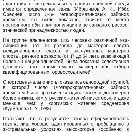
адапта­ции в экстремальных условиях внешней среды
имеется опре­деленная связь (Ибрагимов А. И., 1988).
Среднее число Q-re- гетерохроматиновых районов
хромосом, как было показано, за­висит от места
постоянного обитания популяции и не связано с расово-
этнической принадлежностью людей.
На группе альпинистов (385 человек) различной ква­
лификации (от III разряда до мастеров спорта
международно­го класса и заслуженных мастеров
спорта), разного возраста (от 17 до 54 лет), включающей
более 20 национальностей, была показана селективная
ценность этого хромосомного маркера для отбора
квалифицированных горовосходителей.
Спортсмены-альпинисты оказались однородной группой,
в которой число Q-гетерохроматиновых районов
хромосом было практически одинаковым и достоверно
более низким, чем у русских жителей низкогорья, и даже
меньше, чем у кир­гизских жителей среднегорья
(Курманова Г. У., 1988).
Полага­ют, что в результате отбора сформировалась
группа лиц, хоро­шо адаптированных к пребыванию в
экстремальных условиях высокогорья (особенно в