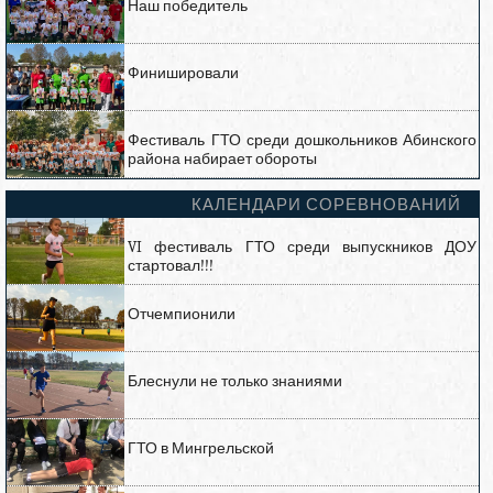
Наш победитель
Финишировали
Фестиваль ГТО среди дошкольников Абинского
района набирает обороты
КАЛЕНДАРИ СОРЕВНОВАНИЙ
VI фестиваль ГТО среди выпускников ДОУ
стартовал!!!
Отчемпионили
Блеснули не только знаниями
ГТО в Мингрельской