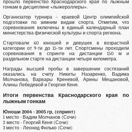
прошло первенство Краснодарского края по лыжным
гонкам в дисциплине «лыжероллеры».
Организатор турнира – краевой Центр олимпийской
подготовки по зимним видам спорта. Отметим, что
соревнования включены в единый календарный план
министерства физической культуры и спорта региона.
Стартовали 60 юношей и девушек в возрастной
категории от 9-ти до 15-ти лет. Спортсмены проходили
соревнования в спринте на дистанции 150 м и
раздельном старте на дистанции четыре километра.
Награды высшей пробы в завершении состязаний
оказались на счету Никиты Назаренко, Вадима
Молчанова, Варвары Креневой, Арины Мещановой,
Алины Лебедевой и Георгия Кеня.
Итоги первенства Краснодарского края по
лыжным гонкам
Юноши 2004 - 2005 гр, (спринт)
1 место - Вадим Молчанов (Сочи)
2 место - Георгий Кеня (Сочи)
3 место - Леонид Филько (Сочи)