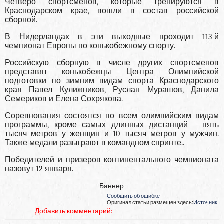
Четверо спортсменов, которые тренируются в
Краснодарском крае, вошли в состав российской
сборной.
В Нидерландах в эти выходные проходит 113-й
чемпионат Европы по конькобежному спорту.
Российскую сборную в числе других спортсменов
представят конькобежцы Центра Олимпийской
подготовки по зимним видам спорта Краснодарского
края Павел Кулижников, Руслан Мурашов, Данила
Семериков и Елена Сохрякова.
Соревнования состоятся по всем олимпийским видам
программы, кроме самых длинных дистанций – пять
тысяч метров у женщин и 10 тысяч метров у мужчин.
Также медали разыграют в командном спринте..
Победителей и призеров континентального чемпионата
назовут 12 января.
Баннер
Сообщить об ошибке
Оригинал статьи размещен здесь:
Источник
Добавить комментарий: