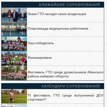
БЛИЖАЙШИЕ СОРЕВНОВАНИЯ
Знаки ГТО находят своих владельцев
Спартакиада медицинских работников
Наш победитель
Финишировали
Фестиваль ГТО среди дошкольников Абинского
района набирает обороты
КАЛЕНДАРИ СОРЕВНОВАНИЙ
VI фестиваль ГТО среди выпускников ДОУ
стартовал!!!