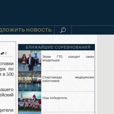
ДЛОЖИТЬ НОВОСТЬ
БЛИЖАЙШИЕ СОРЕВНОВАНИЯ
0
Знаки ГТО находят своих
владельцев
отовки
ира по
 в 500
Спартакиада медицинских
работников
ашего
ейский
Наш победитель
дителя