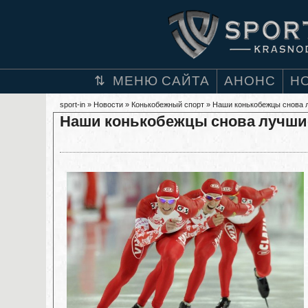
МЕНЮ САЙТА
АНОНС
Н
sport-in
»
Новости
»
Конькобежный спорт
» Наши конькобежцы снова 
Наши конькобежцы снова лучши