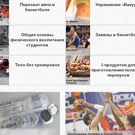
Перехват мяча в
Упражнение «Ваку
баскетболе
Общие основы
Замены в баскетб
физического воспитания
студентов
Тело без тренировок
5 продуктов дл
приготовления пол
перекусов