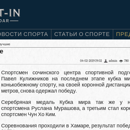
ОВОСТИ СПОРТА
СТАТЬИ О СПОРТЕ
ПРЕ
лучшие
е
04-02-2019 19:02
admin
780
Спортсмен сочинского центра спортивной подг
Павел Кулижников на последнем этапе кубка м
конькобежному спорту, на своей коронной дистанции
метров, снова одержал победу.
Серебряная медаль Кубка мира так же у н
спортсмена Руслана Мурашова, а третьим стал кор
спортсмен Чун Хо Ким.
Соревнования проходили в Хамаре, результат побе