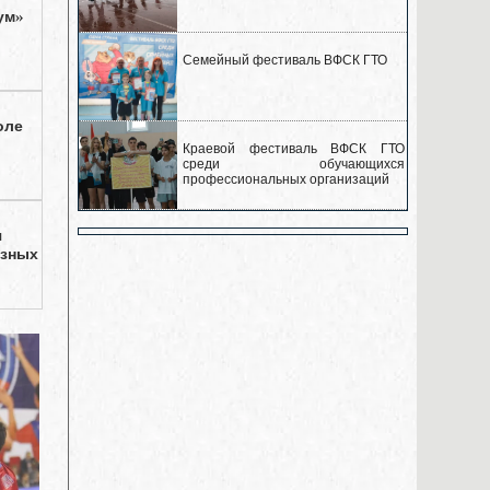
ум»
Семейный фестиваль ВФСК ГТО
оле
Краевой фестиваль ВФСК ГТО
среди обучающихся
профессиональных организаций
я
езных