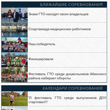
БЛИЖАЙШИЕ СОРЕВНОВАНИЯ
Знаки ГТО находят своих владельцев
Спартакиада медицинских работников
Наш победитель
Финишировали
Фестиваль ГТО среди дошкольников Абинского
района набирает обороты
КАЛЕНДАРИ СОРЕВНОВАНИЙ
VI фестиваль ГТО среди выпускников ДОУ
стартовал!!!