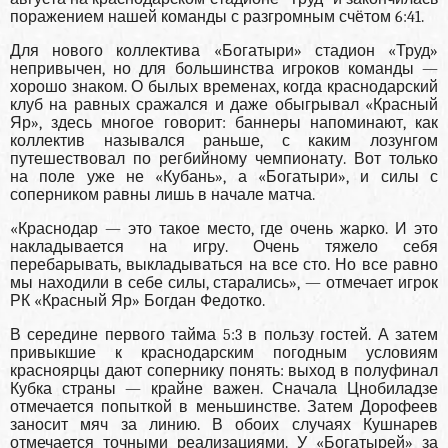
поражением нашей команды с разгромным счётом 6:41.
Для нового коллектива «Богатыри» стадион «Труд»
непривычен, но для большинства игроков команды —
хорошо знаком. О былых временах, когда краснодарский
клуб на равных сражался и даже обыгрывал «Красный
Яр», здесь многое говорит: баннеры напоминают, как
коллектив назывался раньше, с каким лозунгом
путешествовал по регбийному чемпионату. Вот только
на поле уже не «Кубань», а «Богатыри», и силы с
соперником равны лишь в начале матча.
«Краснодар — это такое место, где очень жарко. И это
накладывается на игру. Очень тяжело себя
перебарывать, выкладываться на все сто. Но все равно
мы находили в себе силы, старались», — отмечает игрок
РК «Красный Яр» Богдан Федотко.
В середине первого тайма 5:3 в пользу гостей. А затем
привыкшие к краснодарским погодным условиям
красноярцы дают сопернику понять: выход в полуфинал
Кубка страны — крайне важен. Сначала Цнобиладзе
отмечается попыткой в меньшинстве. Затем Дорофеев
заносит мяч за линию. В обоих случаях Кушнарев
отмечается точными реализациями. У «Богатырей» за