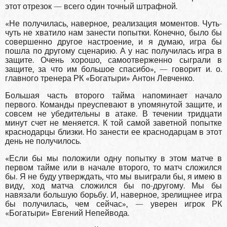
этот отрезок — всего один точный штрафной.
«Не получилась, наверное, реализация моментов. Чуть-
чуть не хватило нам занести попытки. Конечно, было бы
совершенно другое настроение, и я думаю, игра бы
пошла по другому сценарию. А у нас получилась игра в
защите. Очень хорошо, самоотверженно сыграли в
защите, за что им большое спасибо», — говорит и. о.
главного тренера РК «Богатыри» Антон Левченко.
Большая часть второго тайма напоминает начало
первого. Команды преуспевают в упомянутой защите, и
совсем не убедительны в атаке. В течении тридцати
минут счет не меняется. К той самой заветной попытке
краснодарцы близки. Но занести ее краснодарцам в этот
день не получилось.
«Если бы мы положили одну попытку в этом матче в
первом тайме или в начале второго, то матч сложился
бы. Я не буду утверждать, что мы выиграли бы, я имею в
виду, ход матча сложился бы по-другому. Мы бы
навязали большую борьбу. И, наверное, зрелищнее игра
бы получилась, чем сейчас», — уверен игрок РК
«Богатыри» Евгений Непейвода.