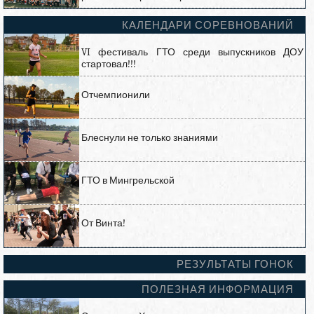
КАЛЕНДАРИ СОРЕВНОВАНИЙ
VI фестиваль ГТО среди выпускников ДОУ
стартовал!!!
Отчемпионили
Блеснули не только знаниями
ГТО в Мингрельской
От Винта!
РЕЗУЛЬТАТЫ ГОНОК
ПОЛЕЗНАЯ ИНФОРМАЦИЯ