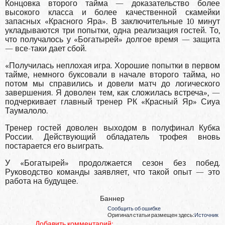
Концовка второго тайма — доказательство более
высокого класса и более качественной скамейки
запасных «Красного Яра». В заключительные 10 минут
укладываются три попытки, одна реализация гостей. То,
что получалось у «Богатырей» долгое время — защита
— все-таки дает сбой.
«Получилась неплохая игра. Хорошие попытки в первом
тайме, немного буксовали в начале второго тайма, но
потом мы справились и довели матч до логического
завершения. Я доволен тем, как сложилась встреча», —
подчеркивает главный тренер РК «Красный Яр» Сиуа
Таумалоло.
Тренер гостей доволен выходом в полуфинал Кубка
России. Действующий обладатель трофея вновь
постарается его выиграть.
У «Богатырей» продолжается сезон без побед.
Руководство команды заявляет, что такой опыт — это
работа на будущее.
Баннер
Сообщить об ошибке
Оригинал статьи размещен здесь:
Источник
Добавить комментарий: