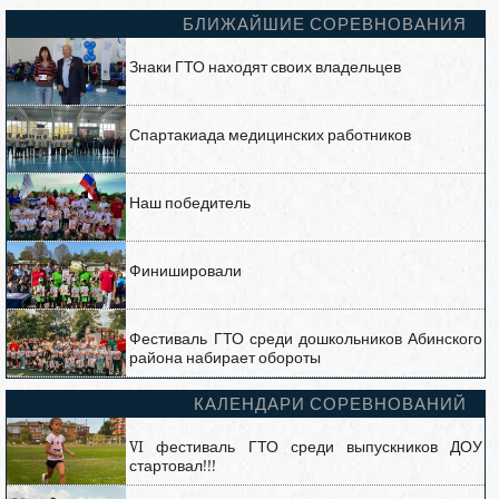
БЛИЖАЙШИЕ СОРЕВНОВАНИЯ
Знаки ГТО находят своих владельцев
Спартакиада медицинских работников
Наш победитель
Финишировали
Фестиваль ГТО среди дошкольников Абинского
района набирает обороты
КАЛЕНДАРИ СОРЕВНОВАНИЙ
VI фестиваль ГТО среди выпускников ДОУ
стартовал!!!