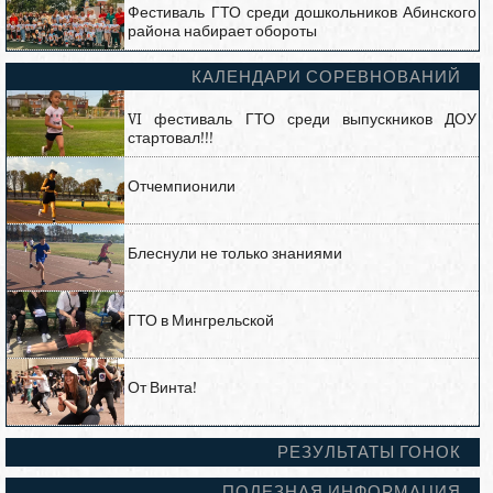
Фестиваль ГТО среди дошкольников Абинского
района набирает обороты
КАЛЕНДАРИ СОРЕВНОВАНИЙ
VI фестиваль ГТО среди выпускников ДОУ
стартовал!!!
Отчемпионили
Блеснули не только знаниями
ГТО в Мингрельской
От Винта!
РЕЗУЛЬТАТЫ ГОНОК
ПОЛЕЗНАЯ ИНФОРМАЦИЯ