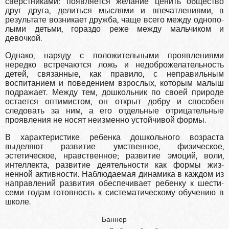
сверстниками: появляет­ся желание ценить общество
друг друга, делиться мыслями и впечат­лениями, в
результате возникает дружба, чаще всего между однопо­
лыми детьми, гораздо реже между мальчиком и
девочкой.
Однако, наряду с положительными проявлениями
нередко встречаются ложь и недоброжелательность
детей, связанные, как правило, с неправиль­ным
воспитанием и поведением взрослых, которым малыш
подража­ет. Между тем, дошкольник по своей природе
остается оптимистом, он открыт добру и способен
следовать за ним, а его отдельные отри­цательные
проявления не носят неизменно устойчивой формы.
В характеристике ребенка дошкольного возраста
выделяют развитие умственное, физическое,
эстетическое, нравственное; разви­тие эмоций, воли,
интеллекта, развитие деятельности как формы жиз­
ненной активности. Наблюдаемая динамика в каждом из
направлений развития обеспечивает ребенку к шести-
семи годам готовность к сис­тематическому обучению в
школе.
Баннер