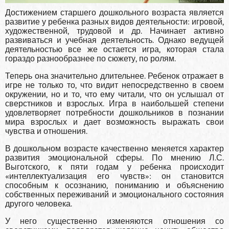
Достижением старшего дошкольного возраста является
разви­тие у ребенка разных видов деятельности: игровой,
художественной, трудовой и др. Начинает активно
развиваться и учебная деятельность. Однако ведущей
деятельностью все же остается игра, которая стала
гораздо разнообразнее по сюжету, по ролям.
Теперь она значительно длительнее. Ребенок отражает в
игре не только то, что видит непо­средственно в своем
окружении, но и то, что ему читали, что он ус­лышал от
сверстников и взрослых. Игра в наибольшей степени
удов­летворяет потребности дошкольников в познании
мира взрослых и дает возможность выражать свои
чувства и отношения.
В дошкольном возрасте качественно меняется характер
разви­тия эмоциональной сферы. По мнению Л.С.
Выготского, к пяти годам у ребенка происходит
«интеллектуализация его чувств»: он стано­вится
способным к осознанию, пониманию и объяснению
собствен­ных переживаний и эмоционального состояния
другого человека.
У него существенно изменяются отношения со