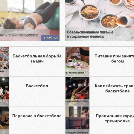
Баскетбольная борьба
Питание при занят
за мяч
бегом
Баскетбол
Как избежать трав
баскетболе
Передача в баскетболе
Правильная кард
тренировка