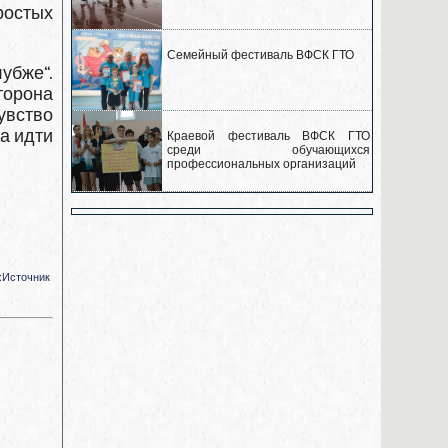
ростых
Семейный фестиваль ВФСК ГТО
убже“.
торона
увство
а идти
Краевой фестиваль ВФСК ГТО
среди обучающихся
профессиональных организаций
:
Источник