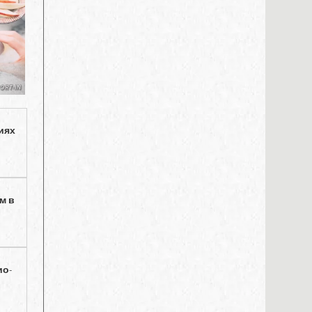
иях
м в
ио-