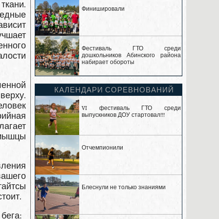
кани.
Финишировали
редные
висит
учшает
нного
Фестиваль ГТО среди
алости
дошкольников Абинского района
набирает обороты
ленной
КАЛЕНДАРИ СОРЕВНОВАНИЙ
верху.
еловек
VI фестиваль ГТО среди
рийная
выпускников ДОУ стартовал!!!
лагает
 мышцы
Отчемпионили
вления
вашего
тайтсы
Блеснули не только знаниями
стоит.
бега: