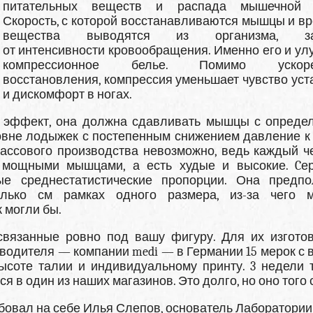
питательных веществ и распада мышечной т
Скорость, с которой восстанавливаются мышцы и в
вещества выводятся из организма, за
от интенсивности кровообращения. Именно его и ул
компрессионное белье. Помимо ускоре
восстановления, компрессия уменьшает чувство уст
и дискомфорт в ногах.
 эффект, она должна сдавливать мышцы с опреде
уровне лодыжек с постепенным снижением давление к 
массового производства невозможно, ведь каждый ч
 мощными мышцами, а есть худые и высокие. Cе
е среднестатистические пропорции. Она предпо
олько см рамках одного размера, из-за чего
 могли бы.
 связанные ровно под вашу фигуру. Для их изгото
водителя — компании medi — в Германии 15 мерок с 
ысоте талии и индивидуальному принту. 3 недели 
ся в один из наших магазинов. Это долго, но оно того 
овал на себе Илья Слепов, основатель Лаборатории 