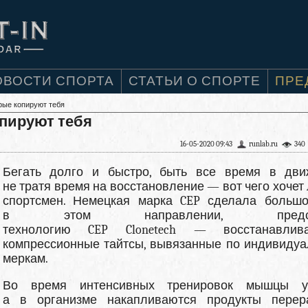
ОВОСТИ СПОРТА
СТАТЬИ О СПОРТЕ
ПРЕ
орые копируют тебя
опируют тебя
16-05-2020 09:43
runlab.ru
340
Бегать долго и быстро, быть все время в дви
не тратя время на восстановление — вот чего хочет
спортсмен. Немецкая марка CEP сделала больш
в этом направлении, предст
технологию CEP Clonetech — восстанавлив
компрессионные тайтсы, вывязанные по индивиду
меркам.
Во время интенсивных тренировок мышцы ус
а в организме накапливаются продукты перер