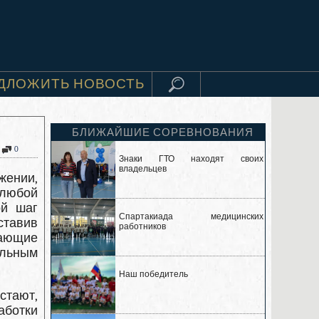
ДЛОЖИТЬ НОВОСТЬ
БЛИЖАЙШИЕ СОРЕВНОВАНИЯ
0
Знаки ГТО находят своих
владельцев
жении,
 любой
ой шаг
Спартакиада медицинских
авив
работников
ающие
альным
Наш победитель
тают,
аботки