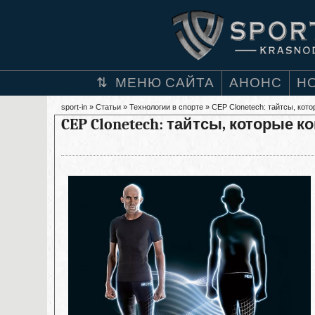
МЕНЮ САЙТА
АНОНС
Н
sport-in
»
Статьи
»
Технологии в спорте
» CEP Clonetech: тайтсы, кот
CEP Clonetech: тайтсы, которые к