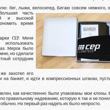
лю: бег, лыжи, велосипед. Бегаю совсем немного, 
большая часть
й и высокой
кономить время
арки CEP. Меня
 использовать
каз. Мерок было
омню, но сделали
тный сотрудник
же захотел его
и на банкет, и идти в компрессионных штанах, пуст
ивлен, как качественно были упакованы мои клоны. 
по правильному надеванию, которую я так и не понял
 обычно. Но первый раз надеть их было непросто.