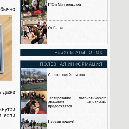
ГТО в Мингрельской
обычно
От Винта!
РЕЗУЛЬТАТЫ ГОНОК
ПОЛЕЗНАЯ ИНФОРМАЦИЯ
Спортивная Холмская
ь даже
Тестирование патриотического
движения «Юнармия»
продолжается
Внутри
, если
Первый пошёл!