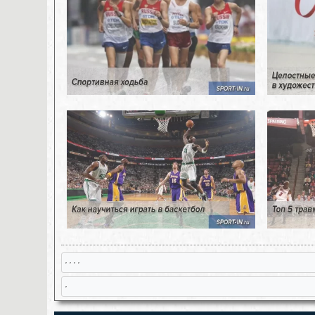
, , , ,
,