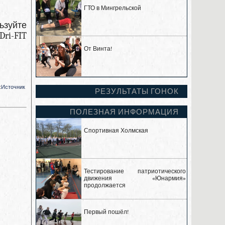
ГТО в Мингрельской
ьзуйте
ri-FIT
От Винта!
:
Источник
РЕЗУЛЬТАТЫ ГОНОК
ПОЛЕЗНАЯ ИНФОРМАЦИЯ
Спортивная Холмская
Тестирование патриотического
движения «Юнармия»
продолжается
Первый пошёл!