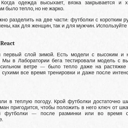
Когда одежда высыхает, вязка закрывается и 
ам было тепло, но не жарко.
но разделить на две части: футболки с коротким р
ны, как для женщин, так и для мужчин. Используйте и
React
 первый слой зимой. Есть модели с высоким и 
а. Мы в Лаборатории бега тестировали модель с в
 сильном ветре — было тепло даже на растяжке
ь сухими все время тренировки и даже после интен
или в теплую погоду. Крой футболки достаточно ш
ман пригодится, чтобы положить в него ключ от шк
ой футболки — после разминки или во время 
е.