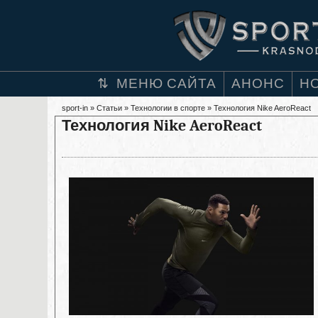
МЕНЮ САЙТА
АНОНС
Н
sport-in
»
Статьи
»
Технологии в спорте
» Технология Nike AeroReact
Технология Nike AeroReact