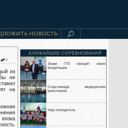
ДЛОЖИТЬ НОВОСТЬ
БЛИЖАЙШИЕ СОРЕВНОВАНИЯ
0
Знаки ГТО находят своих
владельцев
дый из
обы не
ставил
Спартакиада медицинских
ует на
работников
ожная
Наш победитель
енения
 вязка
ность.