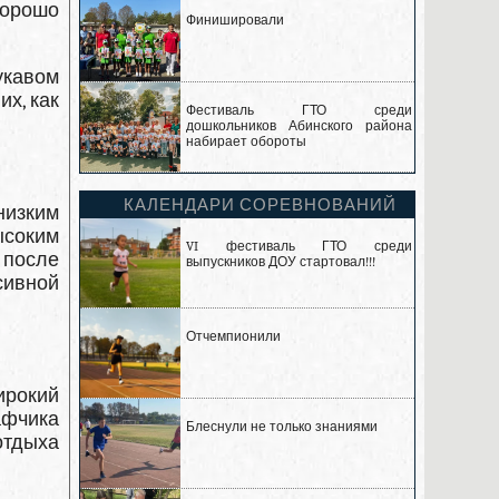
хорошо
Финишировали
укавом
х, как
Фестиваль ГТО среди
дошкольников Абинского района
набирает обороты
КАЛЕНДАРИ СОРЕВНОВАНИЙ
низким
ысоким
VI фестиваль ГТО среди
 после
выпускников ДОУ стартовал!!!
сивной
Отчемпионили
ирокий
афчика
Блеснули не только знаниями
отдыха