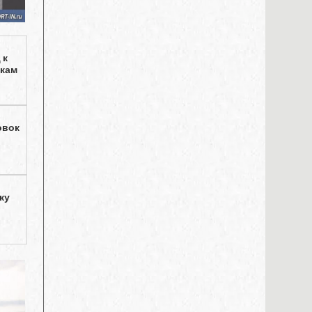
 к
зкам
овок
ку