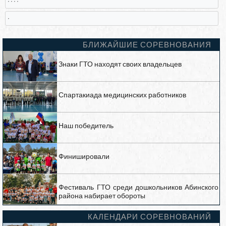
,
БЛИЖАЙШИЕ СОРЕВНОВАНИЯ
Знаки ГТО находят своих владельцев
Спартакиада медицинских работников
Наш победитель
Финишировали
Фестиваль ГТО среди дошкольников Абинского
района набирает обороты
КАЛЕНДАРИ СОРЕВНОВАНИЙ