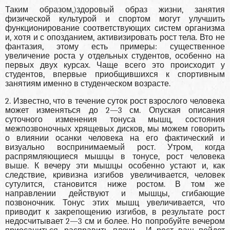
Таким образом,)здоровый образ жизни, занятия
физической культурой и спортом могут улучшить
функционирование соответствующих систем организма
и, хотя и с опозданием, активизировать рост тела. Вто не
фантазия, этому есть примеры: существенное
увеличение роста у отдельных студентов, особенно на
первых двух курсах. Чаще всего это происходит у
студентов, впервые приобщившихся к спортивным
занятиям именно в студенческом возрасте.
2. Известно, что в течение суток рост взрослого человека
может изменяться до 2—3 см. Опуская описания
суточного изменения тонуса мышц, состояния
межпозвоночных хрящевых дисков, мы можем говорить
о влиянии осанки человека на его фактический и
визуально воспринимаемый рост. Утром, когда
распрямляющиеся мышцы в тонусе, рост человека
выше. К вечеру эти мышцы особенно устают и, как
следствие, кривизна изгибов увеличивается, человек
сутулится, становится ниже ростом. В том же
направлении действуют и мышцы, сгибающие
позвоночник. Тонус этих мышц увеличивается, что
приводит к закрепощению изгибов, в результате рост
недосчитывает 2—3 см и более. Но попробуйте вечером