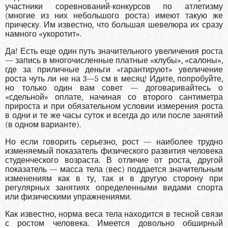
участники соревнований-конкурсов по атлетизму
(многие из них небольшого роста) имеют такую же
прическу. Им известно, что большая шевелюра их сразу
намного «укоротит».
Да! Есть еще один путь значительного увеличения роста
— запись в многочисленные платные «клубы», «салоны»,
где за приличные деньги «гарантируют» увеличение
роста чуть ли не на 3—5 см в месяц! Идите, попробуйте,
но только один вам совет — договаривайтесь о
«сдельной» оплате, начиная со второго сантиметра
прироста и при обязательном условии измерения роста
в одни и те же часы суток и всегда до или после занятий
(в одном варианте).
Но если говорить серьезно, рост — наиболее трудно
изменяемый показатель физического развития человека
студенческого возраста. В отличие от роста, другой
показатель — масса тела (вес) поддается значительным
изменениям как в ту, так и в другую сторону при
регулярных занятиях определенными видами спорта
или физическими упражнениями.
Как известно, норма веса тела находится в тесной связи
с ростом человека. Имеется довольно обширный