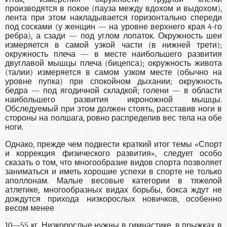
производятся в покое (пауза между вдохом и выдохом),
лента при этом накладывается горизонтально спереди
под сосками (у женщин — на уровне верхнего края 4-го
ребра), а сзади — под углом лопаток. Окружность шеи
измеряется в самой узкой части (в нижней трети);
окружность плеча — в месте наибольшего развития
двуглавой мышцы плеча (бицепса); окружность живота
(талии) измеряется в самом узком месте (обычно на
уровне пупка) при спокойном дыхании; окружность
бедра — под ягодичной складкой; голени — в области
наибольшего развития икроножной мышцы.
Обследуемый при этом должен стоять, расставив ноги в
стороны на полшага, ровно распределив вес тела на обе
ноги.
Однако, прежде чем подвести краткий итог темы «Спорт
и коррекция физического развития», следует особо
сказать о том, что многообразие видов спорта позволяет
заниматься и иметь хорошие успехи в спорте не только
аполлонам. Малые весовые категории в тяжелой
атлетике, многообразных видах борьбы, бокса ждут не
дождутся прихода низкорослых новичков, особенно
весом менее
10—55 кг. Низкорослые нужны в гимнастике, в прыжках в