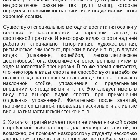
недостаточное развитие тех групп мышц, которые
определяют возможность принятия и поддержания позы
хорошей осанки.
Существуют специальные методики воспитания осанки у
военных, в классическом и народном танцах, в
спортивной практике. И некоторых видах спорта над ней
работают специально (спортивная, художественная,
ритмическая гимнастика, прыжки в воду и т. п.), в других
видах (плавание, волейбол, легкоатлетическое
десятиборье) она формируется естественным путем в
ходе многолетней тренировки. В то же время считается,
что некоторые виды спорта не способствуют выработке
осанки (езда на гоночном велосипеде, бег на коньках в
наклонной стойке, упражнения с предельными
внешними отягощениями и т. п.). Это следует иметь в
виду при выборе видов спорта, при применении
отдельных упражнений. Желательно после занятий,
например со штангой, проделать пассивные и активные
висы на гимнастической стенке и т. п.
3. Хотя этот третий момент почти не имеет никакой связи
с проблемой выбора спорта для регулярных занятий, но
возможно, он поможет низкорослому студенту несколько
«подрасти», а очень нысокорослым, не горбясь, что они