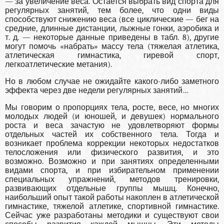
— за увеличение веса. Остается выбрать вид спорта для
регулярных занятий, тем более, что одни виды
способствуют снижению веса (все циклические — бег на
средние, длинные дистанции, лыжные гонки, аэробика и
т. д. — некоторые данные приведены в табл. 8), другие
могут помочь «набрать» массу тела (тяжелая атлетика,
атлетическая гимнастика, гиревой спорт,
легкоатлетические метания).
Но в любом случае не ожидайте какого-либо заметного
эффекта через две недели регулярных занятий…
Мы говорим о пропорциях тела, росте, весе, но многих
молодых людей (и юношей, и девушек) нормального
роста и веса зачастую не удовлетворяют формы
отдельных частей их собственного тела. Тогда и
возникает проблема коррекции некоторых недостатков
телосложения или физического развития, и это
возможно. Возможно и при занятиях определенными
видами спорта, и при избирательном применении
специальных упражнений, методов тренировки,
развивающих отдельные группы мышц. Конечно,
наибольший опыт такой работы накоплен в атлетической
гимнастике, тяжелой атлетике, спортивной гимнастике.
Сейчас уже разработаны методики и существуют свои