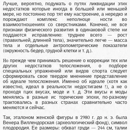
Лучше, вероятно, подумать о путях ликвидации этих
недостатков которые иногда в большей или меньшей
мере, но постоянно пор тят ему настроение, а нередко и
порождают комплекс неполноце ности во
взаимоотношениях со сверстниками. Конечно, не все
признаки физического развития в одинаковой степе ни
поддаются исправлению: труднее всего — рост
(правильней, длинней тела), значительно легче — масса
тела и отдельные антропометрические показатели
(окружность бедер, грудной клетки и т. д.).
Ho прежде чем принимать решение о коррекции тех или
других недостатков телосложения, о подборе
специальных упражнений или видов спорта следует
сформировать свое твердое мнениние представление
об идеале телосложения. Именно об идеале (хотя как
известно, идеал в реальности недостигаем !), а не о
проходя гцих вкусах, моде и т. д. Эти вкусы и моды
менялись в разные ис торические эпохи, по-разному
трактовались в разных странах сравнительно часто
меняются и сейчас.
Так, эталоном женской фигуры в 2980 г. до н. э. была
Венера Виллендорская (археологический фонд), символ
плодородия. Ее размеры: обхват груди — 244 см, талии