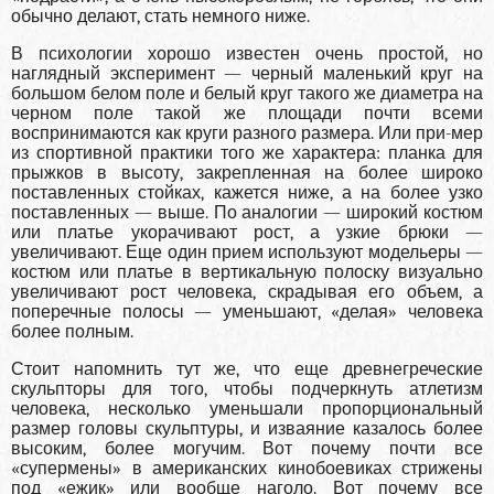
обычно делают, стать немного ниже.
В психологии хорошо известен очень простой, но
наглядный эксперимент — черный маленький круг на
большом белом поле и белый круг такого же диаметра на
черном поле такой же площади почти всеми
воспринимаются как круги разного размера. Или при-мер
из спортивной практики того же характера: планка для
прыжков в высоту, закрепленная на более широко
поставленных стойках, кажется ниже, а на более узко
поставленных — выше. По аналогии — широкий костюм
или платье укорачивают рост, а узкие брюки —
увеличивают. Еще один прием используют модельеры —
костюм или платье в вертикальную полоску визуально
увеличивают рост человека, скрадывая его объем, а
поперечные полосы — уменьшают, «делая» человека
более полным.
Стоит напомнить тут же, что еще древнегреческие
скульпторы для того, чтобы подчеркнуть атлетизм
человека, несколько уменьшали пропорциональный
размер головы скульптуры, и изваяние казалось более
высоким, более могучим. Вот почему почти все
«супермены» в американских кинобоевиках стрижены
под «ежик» или вообще наголо. Вот почему все