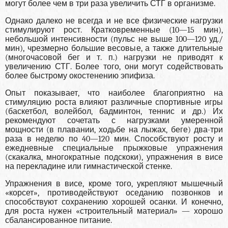
могут более чем в три раза увеличить СТГ в организме.
Однако далеко не всегда и не все физические нагрузки
стимулируют рост. Кратковременные (10—15 мин),
небольшой интенсивности (пульс не выше 100—120 уд./
мин), чрезмерно большие весовые, а также длительные
(многочасовой бег и т. п.) нагрузки не приводят к
увеличению СТГ. Более того, они могут содействовать
более быстрому окостенению эпифиза.
Опыт показывает, что наиболее благоприятно на
стимуляцию роста влияют различные спортивные игры
(баскетбол, волейбол, бадминтон, теннис и др.) Их
рекомендуют сочетать с нагрузками умеренной
мощности (в плавании, ходьбе на лыжах, беге) два-три
раза в неделю по 40—120 мин. Способствуют росту и
ежедневные специальные прыжковые упражнения
(скакалка, многократные подскоки), упражнения в висе
на перекладине или гимнастической стенке.
Упражнения в висе, кроме того, укрепляют мышечный
«корсет», противодействуют оседанию позвонков и
способствуют сохранению хорошей осанки. И конечно,
для роста нужен «строительный материал» — хорошо
сбалансированное питание.