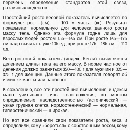
перечень определения стандартов этой связи,
различных индексов.
Простейший росто-весовой показатель вычисляется по
формуле: рост (см) — 100 = масса (кг). Результат
показывает нормальную для человека данного роста
массу тела. Однако эта формула годна лишь для
взрослых’людей ростом 155—165 см. При росте 165—175
см надо вычитать уже 105 ед., при росте 175—185 см — 110
ед.
Весо-ростовой показатель (индекс Кегли) вычисляется
делением длины тела на его массу. В норме частное от
деления должно равняться 350—400 г для мужчин и 325—
375 г для женщин. Данные этого показателя говорят об
излишке массы или наоборот.
К сожалению, все эти простейшие вычисления, индексы
мало учитывают типы телосложения, во многом
определяемые наследственностью (астенический —
узкая грудная клетка; нормостенический — нормальная;
гиперстенический — широкая.
Но вот все сравнили свои показатели роста, веса и
определили, кому «бороться» с собственным весом, кому