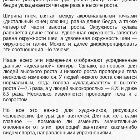
бедра укладывается четыре раза в высоте роста.
Ширина плеч, взятая между акромиальными точками
(дистальный конец ключиц), равна длине бедра, а также
четвертой части высоты роста. Окружность кулака
равняется длине стопы. Удвоенная окружность запястья
равна окружности шеи, а удвоенная окружность шеи —
окружности талии. Можно и далее дифференцировать
эти соотношения. Но зачем?
Наше всего эти измерения отображают усредненные
данные «идеальной» фигуры. Однако, во-первых, для
людей высокого роста и низкого роста пропорции тела
несколько изменяются. У людей низкого роста считается
нормальным, когда голова «укладывается» в высоте
роста 7—7,5 раза, а у людей высокорослых — 8,25 и даже
8,5 раза. Несколько изменяются пропорции тела и с
возрастом.
Но все это важно для художников, рисующих
человеческие фигуры, для ваятелей. Для нас же с вами
главное — возможно ли изменить значительные
отклонения от этих пропорций занятиями каким-либо
видом спорта, направленными упражнениями.