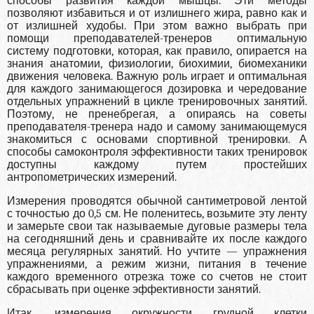
способы развития каждой мышцы. Эти методы
позволяют избавиться и от излишнего жира, равно как и
от излишней худобы. При этом важно выбрать при
помощи преподавателей-тренеров оптимальную
систему подготовки, которая, как правило, опирается на
знания анатомии, физиологии, биохимии, биомеханики
движения человека. Важную роль играет и оптимальная
для каждого занимающегося дозировка и чередование
отдельных упражнений в цикле тренировочных занятий.
Поэтому, не пренебрегая, а опираясь на советы
преподавателя-тренера надо и самому занимающемуся
знакомиться с основами спортивной тренировки. А
способы самоконтроля эффективности таких тренировок
доступны каждому путем простейших
антропометрических измерений.
Измерения проводятся обычной сантиметровой лентой
с точностью до 0,5 см. Не поленитесь, возьмите эту ленту
и замерьте свои так называемые дуговые размеры тела
на сегодняшний день и сравнивайте их после каждого
месяца регулярных занятий. Но учтите — упражнения
упражнениями, а режим жизни, питания в течение
каждого временного отрезка тоже со счетов не стоит
сбрасывать при оценке эффективности занятий.
Итак, измерения окружности грудной клетки