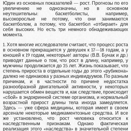
Юдин из основных показателей — рост. Прогнозы по его
увеличению не однозначны, но в основном
неутешительны: баскетболисты, например,
высокорослые не потому, что они занимаются
баскетболом, а потому, что баскетбол «отбирает» для
себя высоких. Но есть три немного обнадеживающих
момента.
1. Хотя многие исследователи считают, что процесс роста
в основном прекращается у девушек к 17—18 годам, а у
юношей к 19 годам, некоторые! авторы (В.В. Бунак и др.)
приводят данные о том, что рост в длину, например, у
мужчины продолжается до 25 лет. Жизнь показывает, что
степень прироста в отдельные годы до этого «рубикона»
далеко не одинакова у разных индивидуумов. По разным
причинам, и в частности по причине недостатка
разнообразной двигательной активности, у некоторых
нарушается обмен веществ и, как следствие, происходит
«сбой» в эндокринной системе организма, и нормальный
возрастной прирост длины тела иногда замедляется.
Здесь — уже сфера медицины, которая имеет в своем
арсенале некоторые медикаментозные средства. И все
же установлено, что рост человека относится к
наследственным признакам. Однако фактическая
реализация этого «наследства» в значительной степени