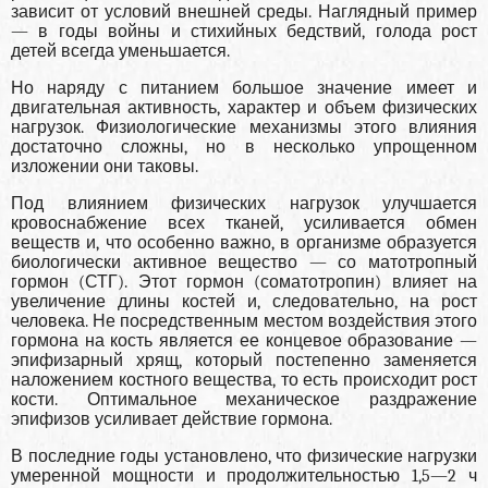
зависит от условий внешней среды. Наглядный пример
— в годы войны и стихийных бедствий, голода рост
детей всегда уменьшается.
Но наряду с питанием большое значение имеет и
двигательная активность, характер и объем физических
нагрузок. Физиологические механизмы этого влияния
достаточно сложны, но в несколько упрощенном
изложении они таковы.
Под влиянием физических нагрузок улучшается
кровоснабжение всех тканей, усиливается обмен
веществ и, что особенно важно, в организме образуется
биологически активное вещество — со матотропный
гормон (СТГ). Этот гормон (соматотропин) влияет на
увеличение длины костей и, следовательно, на рост
человека. Не посредственным местом воздействия этого
гормона на кость является ее концевое образование —
эпифизарный хрящ, который постепенно заменяется
наложением костного вещества, то есть происходит рост
кости. Оптимальное механическое раздражение
эпифизов усиливает действие гормона.
В последние годы установлено, что физические нагрузки
умеренной мощности и продолжительностью 1,5—2 ч