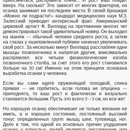
приосаниться, расправить плечи… И рост ваш пойдет
вверх. На сколько? Это зависит от многих факторов, но
осанка занимает не последнее место. В своей брошюре
«Можно ли подрасти?» кандидат медицинских наук М.З.
Залесский приводит интересный факт. Американский
цирковой артист Ф. Виллард на протяжении многих чет
демонстрировал такой удивительный номер. Он выходил
на манеж — обычный человек среднего роста, а затем
на глазах у ошеломленной публики начинал увеличивать
свой рост. За несколько минут Виллард расслабляя одни
мышцы позвоночника и напрягая другие, максимально
распрямлял все четыре физиологические изгиба
позвоночного столба, за счет этого его рост становился
больше на 20 см! Именно на этом принципе основана
выработка осанки у человека.
Если вы сами идете пружинящей походкой, спина
прямая — не горбитесь, если голова не опущена —
приподнята, то ваш рост и фактически и визуально
становится большим. Пусть это всего 2—3 см, но все же!
Но хорошую осанку обеспечивает не только желание ее
иметь, а и хорошее состояние, постоянный высокий
тонус определенных групп мышц шеи, туловища, ног.
Дело в том, что одной из основных причин ухудшения
осанки у взрослых людей является дисгармония или