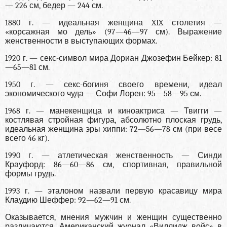
— 226 см, бедер — 244 см.
1880 г. — идеальная женщина XIX столетия —
«корсажная мо дель» (97—46—97 см). Выражение
женственности в выступающих формах.
1920 г. — секс-символ мира Дориан Джозефин Бейкер: 81
—65—81 см.
1950 г. — секс-богиня своего времени, идеал
экономического чуда — Софи Лорен: 95—58—95 см.
1968 г. — манекенщица и киноактриса — Твигги —
костлявая стройная фигура, абсолютно плоская грудь,
идеальная женщина эры хиппи: 72—56—78 см (при весе
всего 46 кг).
1990 г. — атлетическая женственность — Синди
Крауфорд: 86—60—86 см, спортивная, правильной
формы грудь.
1993 г. — эталоном назвали первую красавицу мира
Клаудию Шеффер: 92—62—91 см.
Оказывается, мнения мужчин и женщин существенно
различаются. Американский журнал «Виллидж войс» в