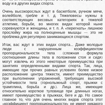
воду и в других видах спорта.
Очень высокорослых ждут в баскетболе, ручном мяче,
волейболе, гребле и т. д. Тяжеловесы нужны в
соответствующих весовых категориях в тяжелой
атлетике, борьбе, во многих видах которой ныне
соревнуются и женщины, и т. п. А «перегнать» лишнюю
прослойку жира на полноценные мышцы — это не
проблема для регулярно занимающихся спортом.
Итак, вас ждут в этих видах спорта… Даже молодые
люди с нарушенным коэффициентом
пропорциональности тела (сложная формула
соотношения длины тела в положении стоя и сидя)
могут извлечь из этого некоторые преимущества при
занятиях определенными видами спорта. Так, лица,
имеющие при прочих равных условиях более низкое
расположение центра тяжести, имеют преимущество
при выполнении упражнений, требующих высокой
устойчивости тела (горнолыжный спорт, прыжки с
трамплина, борьба и др.). Лица же, имеющие
относительно короткое туловище при длинных ногах,
имеют преимущество в прыжках, беге и др. Но самое
главное то, что для очень многих видов спорта этот
«коэффициент пропорциональности» не имеет никакого