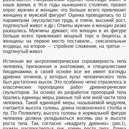
наше время, в 90-е годы нынешнего столетия, провел
опрос мужчин и женщин: что больше всего привлекает
женщину в мужской фигуре? Оценка проводилась по 11
параметрам (мускулистая грудь и плечи, высокий рост,
подтянутый живот и др.) Ответы мужчин и женщин резко
разошлись. Мужчины думают, что женщин в их фигуре
больше всего привлекают мощный торс и бицепсы, а
женщины на первое место поставили… сексапильные
ягодицы, на второе — стройное сложение, на третье —
подтянутый живот.
Истинная же антропометрическая соразмерность тела
человека, признанная и анатомами, и специалистами
биодинамики, в своей основе все же имеет взгляды
древних эллинов, у которых культ человеческого тела
был достаточно высок. Это особенно четко отразилось в
классических пропорциях работ древнегреческих
скульпторов. За основу их разработок пропорций тела
брались единицы меры, равные той или иной части тела
человека. Такой единицей меры, называемой модулем,
считается высота головы, длина позвоночного столба и
пр. По Поликлету, высота головы в нормальной фигуре
человека должна укладываться восемь раз в высоте
роста тела. Так, согласно «квадрату древних» (рис.1),
размах распростертых рук, равен росту тела. Длина