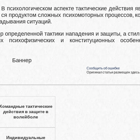
В психологическом аспекте тактические действия я
ся продуктом сложных психомоторных процессов, к
гадывания ситуаций.
 определен­ной тактики нападения и защиты, а стил
х психофизических и конституци­онных особен
Баннер
Сообщить об ошибке
Оригинал статьи размещен здесь
Командные тактические
действия в защите в
волейболе
Индивидуальные