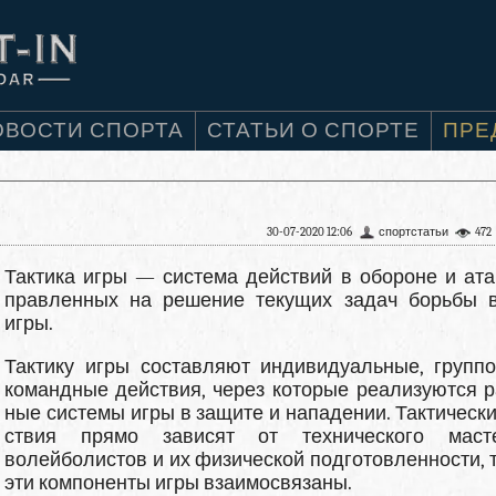
ОВОСТИ СПОРТА
СТАТЬИ О СПОРТЕ
ПРЕ
30-07-2020 12:06
спортстатьи
472
Тактика игры — система действий в обороне и атак
правленных на решение текущих задач борьбы 
игры.
Тактику игры составляют индивидуальные, групп
командные действия, через которые реализуются р
ные системы игры в защите и нападении. Тактически
ствия прямо зависят от технического масте
волейболи­стов и их физической подготовленности, т
эти компо­ненты игры взаимосвязаны.