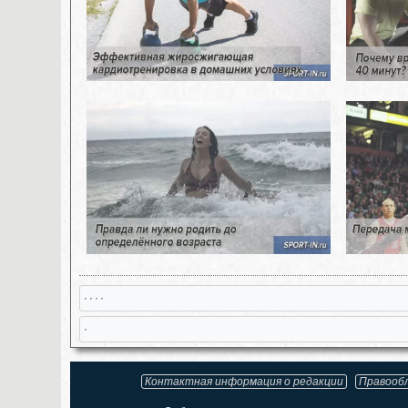
, , , ,
,
Контактная информация о редакции
Правооб