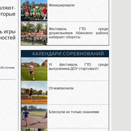
Финишировали
вляют­
оторые
Фестиваль ГТО среди
ь игры
дошкольников Абинского района
ностей
набирает обороты
КАЛЕНДАРИ СОРЕВНОВАНИЙ
VI фестиваль ГТО среди
:
Источник
выпускников ДОУ стартовал!!!
Отчемпионили
Блеснули не только знаниями