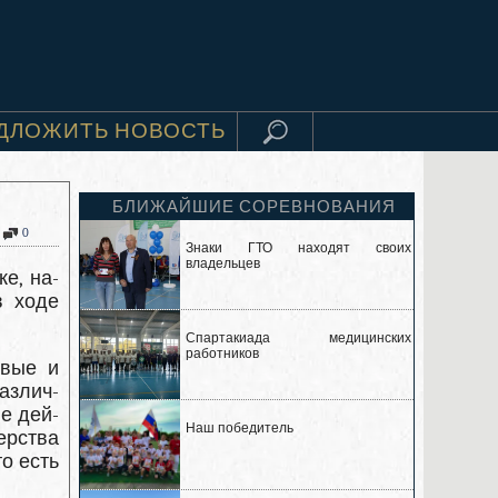
ДЛОЖИТЬ НОВОСТЬ
БЛИЖАЙШИЕ СОРЕВНОВАНИЯ
0
Знаки ГТО находят своих
владельцев
е, на­
в ходе
Спартакиада медицинских
работников
овые и
азлич­
е дей­
Наш победитель
рства
о есть