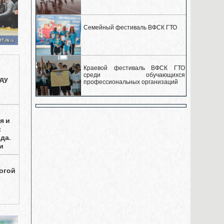
Семейный фестиваль ВФСК ГТО
Краевой фестиваль ВФСК ГТО
среди обучающихся
ду
профессиональных организаций
я и
:
да.
и
йогой