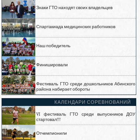
Знаки ГТО находят своих владельцев
Спартакиада медицинских работников
Наш победитель
Финишировали
Фестиваль ГТО среди дошкольников Абинского
района набирает обороты
КАЛЕНДАРИ СОРЕВНОВАНИЙ
VI фестиваль ГТО среди выпускников ДОУ
стартовал!!!
Отчемпионили