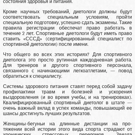
состояния здоровья и питания.
Кроме научных требований, диетологи долж­ны будут
соответствовать специальным условиям, пройти
специальную подготовку, успешно сдать экзамены. Такие
правила регистрации обеспечат право работать в
течение 2 лет. Спортивные дие­тологи будут иметь право
ставить «СССД» (сер­тифицированный специалист по
спортивной диетологии) после имени.
Что общего во всех этих историях? Для спортив­ного
диетолога это просто рутинная каждоднев­ная работа.
Для тренеров и другого спортивного персонала,
связанного с начинающими легкоат­летами, — повод
обратиться к специалисту.
Сис­темы здорового питания ставят перед собой за­дачу
профилактики травм и болезней и ускоре­ния
выздоровления (и во время учебы, и на тре­нировках).
Квалифицированный спортивный диетолог в штате —
очень важный вклад в успех команды, повышающий ее
шансы достигнуть лучших результатов.
Женщины-бегуньи на длинные дистанции на про­
тяжении всей истории этого вида спорта страда­ют от
хронических стрессовых переломов. Звез­да