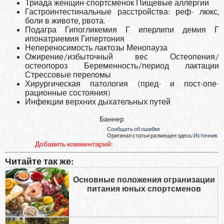
Триада женщин-спортсменок Пищевые аллергии
Гастроинтестинальные расстройства: реф- люкс,
боли в животе, рвота.
Подагра Гипогликемия Г иперлипи демия Г
ипонатриемия Гипертония
Непереносимость лактозы Менопауза
Ожирение/избыточный вес Остеопения/
остеопороз Беременность/период лактации
Стрессовые переломы
Хирургическая патология (пред- и пост-опе­
рационные состояния)
Инфекции верхних дыхательных путей
Баннер
Сообщить об ошибке
Оригинал статьи размещен здесь:
Источник
Добавить комментарий:
Читайте так же:
Основные положения огранизации
питания юных спортсменов