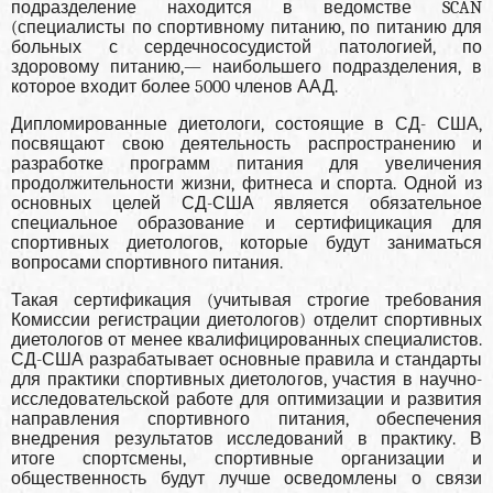
подразделение находится в ве­домстве SCAN
(специалисты по спортивному питанию, по питанию для
больных с сердечно­сосудистой патологией, по
здоровому питанию,— наибольшего подразделе­ния, в
которое входит более 5000 членов ААД.
Дипломированные диетологи, состоящие в СД- США,
посвящают свою деятельность распрост­ранению и
разработке программ питания для уве­личения
продолжительности жизни, фитнеса и спорта. Одной из
основных целей СД-США яв­ляется обязательное
специальное образование и сертифицикация для
спортивных диетологов, которые будут заниматься
вопросами спортивно­го питания.
Такая сертификация (учитывая строгие требо­вания
Комиссии регистрации диетологов) отде­лит спортивных
диетологов от менее квалифи­цированных специалистов.
СД-США разрабаты­вает основные правила и стандарты
для практи­ки спортивных диетологов, участия в научно-
ис­следовательской работе для оптимизации и раз­вития
направления спортивного питания, обес­печения
внедрения результатов исследований в практику. В
итоге спортсмены, спортивные орга­низации и
общественность будут лучше осведом­лены о связи