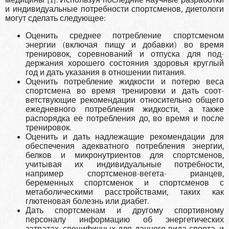
медицины [1]. Исполь­зуя последние научные разработки
и индивиду­альные потребности спортсменов, диетологи
мо­гут сделать следующее:
Оценить среднее потребление спортсменом
энергии (включая пищу и добавки) во время
тренировок, соревнований и отпуска для под­
держания хорошего состояния здоровья круг­лый
год и дать указания в отношении питания.
Оценить потребление жидкости и потерю веса
спортсмена во время тренировки и дать соот­
ветствующие рекомендации относительно об­щего
ежедневного потребления жидкости, а также
распорядка ее потребления до, во вре­мя и после
тренировок.
Оценить и дать надлежащие рекомендации для
обеспечения адекватного потребления энергии,
белков и микронутриентов для спортсменов,
учитывая их индивидуальные потребности,
например спортсменов-вегета- рианцев,
беременных спортсменок и спорт­сменов с
метаболическими расстройствами, таких как
глютеновая болезнь или диабет.
Дать спортсменам и другому спортивному
персоналу информацию об энергетических