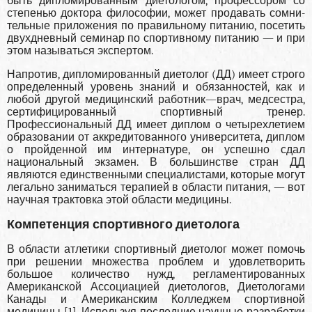
быть дипломи­рованным диетологом, профессором со
степенью доктора философии, может продавать сомни­
тельные приложения по правильному питанию, посетить
двухдневный семинар по спортивному питанию — и при
этом называться экспертом.
Напротив, дипломированный диетолог (ДД) имеет строго
определенный уровень знаний и обя­занностей, как и
любой другой медицинский работ­ник—врач, медсестра,
сертифицированный спор­тивный тренер.
Профессиональный ДД имеет дип­лом о четырехлетием
образовании от аккредито­ванного университета, диплом
о пройденной им интернатуре, он успешно сдал
национальный эк­замен. В большинстве стран ДД
являются един­ственными специалистами, которые могут
легаль­но заниматься терапией в области питания, — вот
научная трактовка этой области медицины.
Компетенция спортивного диетолога
В области атлетики спортивный диетолог может помочь
при решении множества проблем и удов­летворить
большое количество нужд, регламен­тированных
Американской Ассоциацией дието­логов, Диетологами
Канады и Американским Колледжем спортивной