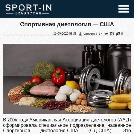
Спортивная диетология — США
12-09-2020 08:57
спортстатьи
374
0
В 2004 году Американская Ассоциация диетоло­гов (ААД)
сформировала специальное подразде­ление, названное
Спортивная диетология-США (СД-США). Это