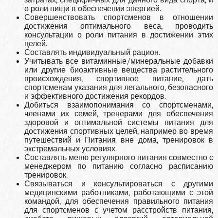
затратах, специфичных для данного вида спорта, и
о роли пищи в обеспечении энергией.
Совершенствовать спортсменов в отношении
достижения оптимального веса, проводить
консультации о роли питания в достижении этих
целей.
Составлять индивидуальный рацион.
Учитывать все витаминные/минеральные до­бавки
или другие биоактивные вещества рас­тительного
происхождения, спортивное пита­ние, дать
спортсменам указания для легально­го, безопасного
и эффективного достижения рекордов.
Добиться взаимопонимания со спортсменами,
членами их семей, тренерами для обеспечения
здоровой и оптимальной системы питания для
достижения спортивных целей, например во время
путешествий и Питания вне дома, тре­нировок в
экстремальных условиях.
Составлять меню регулярного питания совме­стно с
менеджером по питанию согласно рас­писанию
тренировок.
Связываться и консультироваться с другими
медицинскими работниками, работающими с этой
командой, для обеспечения правильного питания
для спортсменов с учетом расстройств питания,