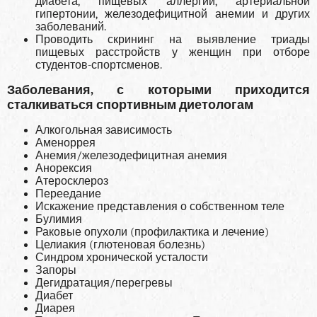
диабета, пищевых аллергий, артери­альной
гипертонии, железодефицитной анемии и других
заболеваний.
Проводить скрининг на выявление триады
пищевых расстройств у женщин при отборе
студентов-спортсменов.
Заболевания, с которыми приходится
сталкиваться спортивным диетологам
Алкогольная зависимость
Аменоррея
Анемия/железодефицитная анемия
Анорексия
Атеросклероз
Переедание
Искажение представления о собственном теле
Булимия
Раковые опухоли (профилактика и лечение)
Целиакия (глютеновая болезнь)
Синдром хронической усталости
Запоры
Дегидратация/перегревы
Диабет
Диарея