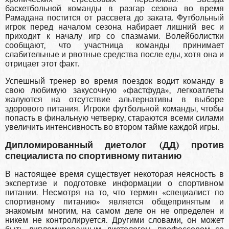
баскетбольной команды в разгар сезона во время
Рамадана постится от рассвета до зака­та. Футбольный
игрок перед началом сезона на­бирает лишний вес и
приходит к началу игр со спазмами. Волейболистки
сообщают, что участ­ница команды принимает
слабительные и рвот­ные средства после еды, хотя она и
отрицает этот факт.
Успешный тренер во время поездок водит команду в
свою любимую закусочную «фаст­фуда», легкоатлеты
жалуются на отсутствие аль­тернативы в выборе
здорового питания. Игроки футбольной команды, чтобы
попасть в финаль­ную четверку, стараются всеми силами
увеличить интенсивность во втором тайме каждой игры.
Дипломированный диетолог (ДД) против
специалиста по спортивному питанию
В настоящее время существует некоторая неяс­ность в
экспертизе и подготовке информации о спортивном
питании. Несмотря на то, что термин «специалист по
спортивному питанию» являет­ся общепринятым и
знакомым многим, на самом деле он не определен и
никем не контролирует­ся. Другими словами, он может