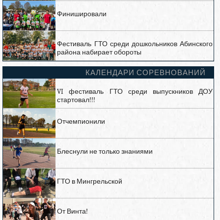
Финишировали
Фестиваль ГТО среди дошкольников Абинского
района набирает обороты
КАЛЕНДАРИ СОРЕВНОВАНИЙ
VI фестиваль ГТО среди выпускников ДОУ
стартовал!!!
Отчемпионили
Блеснули не только знаниями
ГТО в Мингрельской
От Винта!