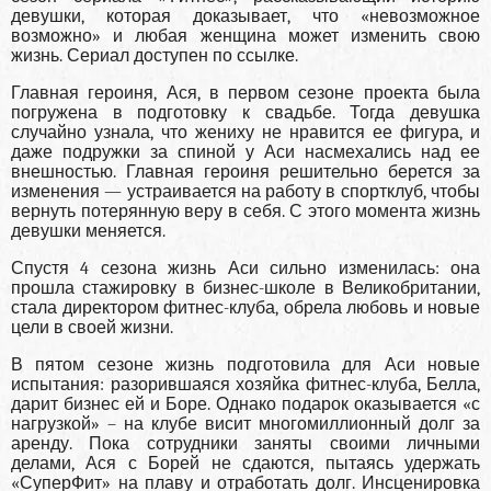
девушки, которая доказывает, что «невозможное
возможно» и любая женщина может изменить свою
жизнь. Сериал доступен по ссылке.
Главная героиня, Ася, в первом сезоне проекта была
погружена в подготовку к свадьбе. Тогда девушка
случайно узнала, что жениху не нравится ее фигура, и
даже подружки за спиной у Аси насмехались над ее
внешностью. Главная героиня решительно берется за
изменения — устраивается на работу в спортклуб, чтобы
вернуть потерянную веру в себя. С этого момента жизнь
девушки меняется.
Спустя 4 сезона жизнь Аси сильно изменилась: она
прошла стажировку в бизнес-школе в Великобритании,
стала директором фитнес-клуба, обрела любовь и новые
цели в своей жизни.
В пятом сезоне жизнь подготовила для Аси новые
испытания: разорившаяся хозяйка фитнес-клуба, Белла,
дарит бизнес ей и Боре. Однако подарок оказывается «с
нагрузкой» – на клубе висит многомиллионный долг за
аренду. Пока сотрудники заняты своими личными
делами, Ася с Борей не сдаются, пытаясь удержать
«СуперФит» на плаву и отработать долг. Инсценировка