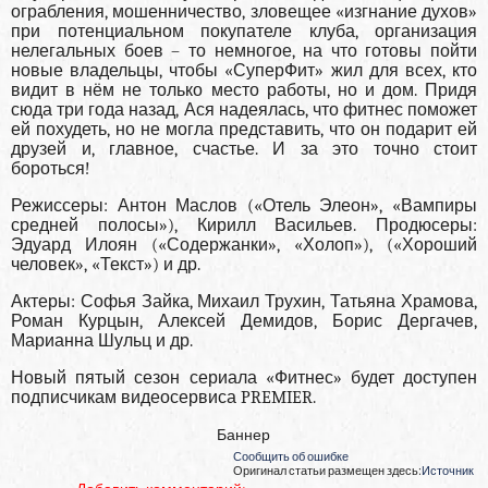
ограбления, мошенничество, зловещее «изгнание духов»
при потенциальном покупателе клуба, организация
нелегальных боев – то немногое, на что готовы пойти
новые владельцы, чтобы «СуперФит» жил для всех, кто
видит в нём не только место работы, но и дом. Придя
сюда три года назад, Ася надеялась, что фитнес поможет
ей похудеть, но не могла представить, что он подарит ей
друзей и, главное, счастье. И за это точно стоит
бороться!
Режиссеры: Антон Маслов («Отель Элеон», «Вампиры
средней полосы»), Кирилл Васильев. Продюсеры:
Эдуард Илоян («Содержанки», «Холоп»), («Хороший
человек», «Текст») и др.
Актеры: Софья Зайка, Михаил Трухин, Татьяна Храмова,
Роман Курцын, Алексей Демидов, Борис Дергачев,
Марианна Шульц и др.
Новый пятый сезон сериала «Фитнес» будет доступен
подписчикам видеосервиса PREMIER.
Баннер
Сообщить об ошибке
Оригинал статьи размещен здесь:
Источник