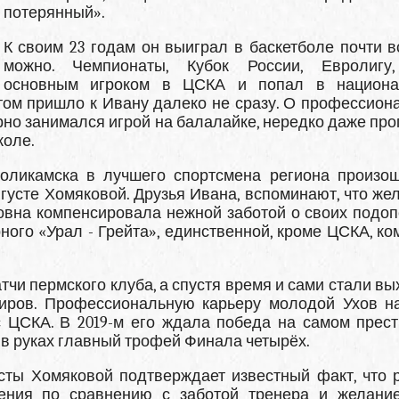
потерянный».
К своим 23 годам он выиграл в баскетболе почти вс
можно. Чемпионаты, Кубок России, Евролигу
основным игроком в ЦСКА и попал в национа
ртом пришло к Ивану далеко не сразу. О профессион
рно занимался игрой на балалайке, нередко даже про
коле.
оликамска в лучшего спортсмена региона произо
густе Хомяковой. Друзья Ивана, вспоминают, что же
овна компенсировала нежной заботой о своих подоп
ого «Урал - Грейта», единственной, кроме ЦСКА, ко
чи пермского клуба, а спустя время и сами стали вы
миров. Профессиональную карьеру молодой Ухов н
с ЦСКА. В 2019-м его ждала победа на самом прес
в руках главный трофей Финала четырёх.
сты Хомяковой подтверждает известный факт, что 
ения по сравнению с заботой тренера и желани