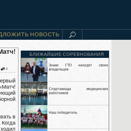
ДЛОЖИТЬ НОВОСТЬ
Матч!
БЛИЖАЙШИЕ СОРЕВНОВАНИЯ
Знаки ГТО находят своих
0
владельцев
первый
«Матч!
Спартакиада медицинских
кующий
работников
борной
Наш победитель
вать в
 Когда
 ходил