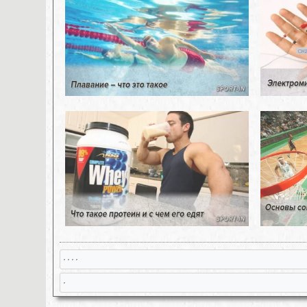
, , , ,
,