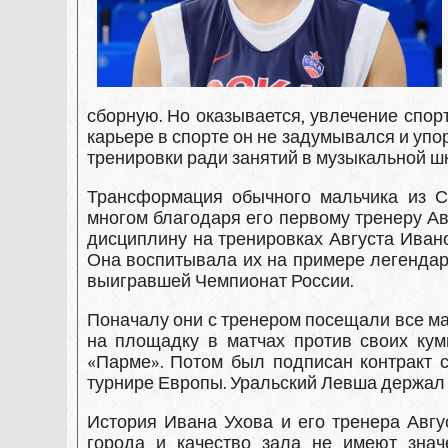
сборную. Но оказывается, увлечение спо
карьере в спорте он не задумывался и упо
тренировки ради занятий в музыкальной ш
Трансформация обычного мальчика из С
многом благодаря его первому тренеру Ав
дисциплину на тренировках Августа Иван
Она воспитывала их на примере легендарн
выигравшей Чемпионат России.
Поначалу они с тренером посещали все мат
на площадку в матчах против своих ку
«Парме». Потом был подписан контракт 
турнире Европы. Уральский Левша держал 
История Ивана Ухова и его тренера Авгу
города и качество зала не имеют знач