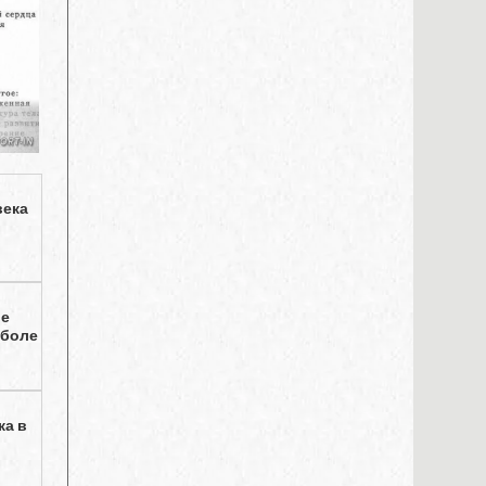
века
ие
тболе
ка в