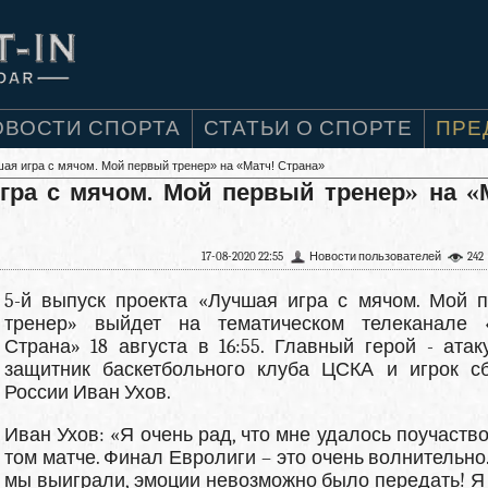
ОВОСТИ СПОРТА
СТАТЬИ О СПОРТЕ
ПРЕ
шая игра с мячом. Мой первый тренер» на «Матч! Страна»
гра с мячом. Мой первый тренер» на «
17-08-2020 22:55
Новости пользователей
242
5-й выпуск проекта «Лучшая игра с мячом. Мой 
тренер» выйдет на тематическом телеканале 
Страна» 18 августа в 16:55. Главный герой - ата
защитник баскетбольного клуба ЦСКА и игрок с
России Иван Ухов.
Иван Ухов: «Я очень рад, что мне удалось поучаство
том матче. Финал Евролиги – это очень волнительно.
мы выиграли, эмоции невозможно было передать! Я