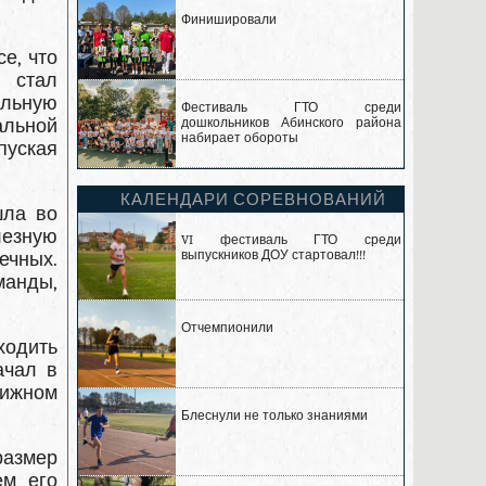
Финишировали
е, что
, стал
льную
Фестиваль ГТО среди
альной
дошкольников Абинского района
набирает обороты
пуская
КАЛЕНДАРИ СОРЕВНОВАНИЙ
шла во
лезную
VI фестиваль ГТО среди
выпускников ДОУ стартовал!!!
ечных.
манды,
Отчемпионили
ходить
ачал в
тижном
Блеснули не только знаниями
размер
ем его