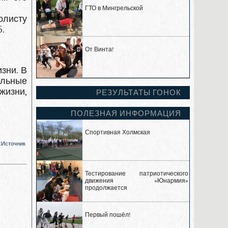
ГТО в Мингрельской
олисту
5.
От Винта!
зни. В
ельные
изни,
РЕЗУЛЬТАТЫ ГОНОК
ПОЛЕЗНАЯ ИНФОРМАЦИЯ
Спортивная Холмская
:
Источник
Тестирование патриотического
движения «Юнармия»
продолжается
Первый пошёл!