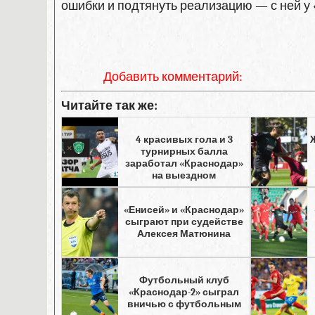
ошибки и подтянуть реализацию — с ней у
Добавить комментарий:
Читайте так же:
4 красивых гола и 3
турнирных балла
заработал «Краснодар»
на выездном
«Енисей» и «Краснодар»
сыграют при судействе
Алексея Матюнина
Футбольный клуб
«Краснодар-2» сыграл
вничью с футбольным