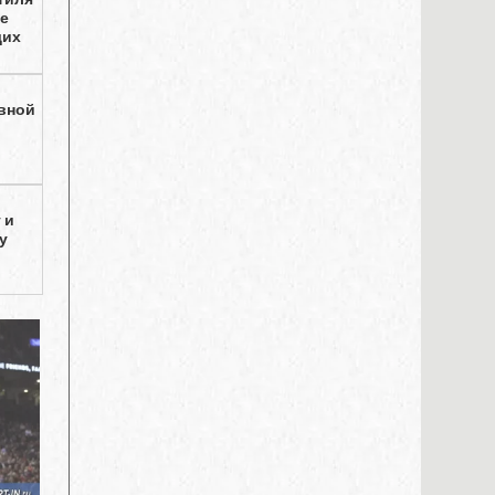
ые
щих
вной
 и
у