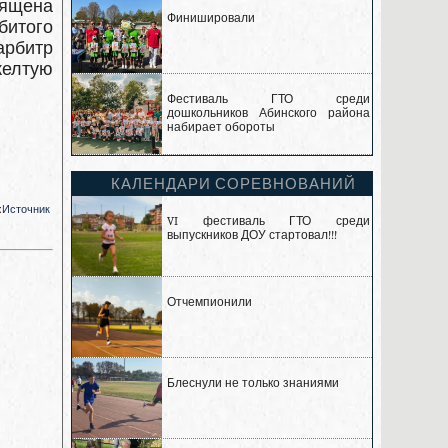
вящена
Финишировали
битого
арбитр
елтую
Фестиваль ГТО среди
дошкольников Абинского района
набирает обороты
КАЛЕНДАРИ СОРЕВНОВАНИЙ
:
Источник
VI фестиваль ГТО среди
выпускников ДОУ стартовал!!!
Отчемпионили
Блеснули не только знаниями