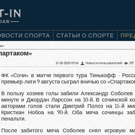
ОВОСТИ СПОРТА
СТАТЬИ О СПОРТЕ
ПРЕ
ом»
партаком»
11-08-2020 09:56
Новости пользователей
297
ФК «Сочи» в матче первого тура Тинькофф - Росс
премьер-лиги 9 августа сыграл вничью со «Спартако
В пользу хозяев голы забили Александр Соболев 
минуте и Джордан Ларссон на 10-й. В сочинской к
авторами голов стали Дмитрий Полоз на 15-й ми
Кристиан Нобоа на 90-й. Оба мяча сочинцы за
пенальти.
После забитого мяча Соболев снял игровую м