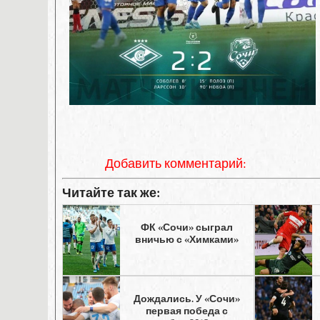
Добавить комментарий:
Читайте так же:
ФК «Сочи» сыграл
вничью с «Химками»
Дождались. У «Сочи»
первая победа с