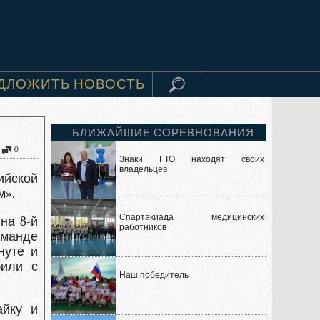
ДЛОЖИТЬ НОВОСТЬ
БЛИЖАЙШИЕ СОРЕВНОВАНИЯ
0
Знаки ГТО находят своих
владельцев
ийской
м».
Спартакиада медицинских
на 8-й
работников
оманде
нуте и
били с
Наш победитель
айку и