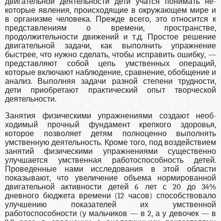
двигательной деятельности дети учатся понимать не­
которые явления, происходящие в окружающем мире и
в организме человека. Прежде всего, это относится к
пред­ставлениям о времени, пространстве,
продолжительности движений и т.д. Простое решение
двигательной задачи, как выполнить упражнение
быстрее, что нужно сделать, чтобы исправить ошибку, —
представляют собой цепь умственных операций,
которые включают наблюдение, сравнение, обобщение и
анализ. Выполняя задачи разной степени трудности,
дети приобретают практический опыт творче­ской
деятельности.
Занятия физическими упражнениями создают необ­
ходимый прочный фундамент крепкого здоровья,
которое позволяет детям полноценно выполнять
умственную дея­тельность. Кроме того, под воздействием
занятий физиче­скими упражнениями существенно
улучшается умственная работоспособность детей.
Проведенные нами исследования в этой области
показывают, что увеличение объема норми­рованной
двигательной активности детей 6 лет с 20 до 34%
дневного бюджета времени (12 часов) способствовало
улучшению показателей их умственной
работоспособности (у мальчиков — в 2, а у девочек — в