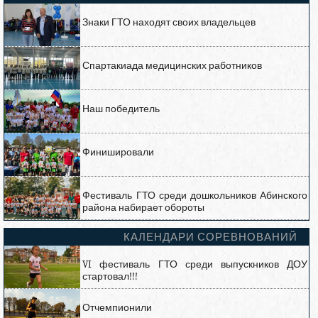
Знаки ГТО находят своих владельцев
Спартакиада медицинских работников
Наш победитель
Финишировали
Фестиваль ГТО среди дошкольников Абинского
района набирает обороты
КАЛЕНДАРИ СОРЕВНОВАНИЙ
VI фестиваль ГТО среди выпускников ДОУ
стартовал!!!
Отчемпионили