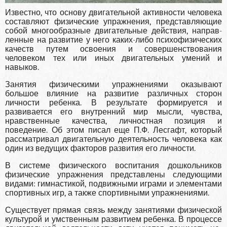
Известно, что основу двигательной активности чело­века
составляют физические упражнения, представляю­щие
собой многообразные двигательные действия, направ­
ленные на развитие у него каких-либо психофизических
качеств путем освоения и совершенствования
человеком тех или иных двигательных умений и
навыков.
Занятия физическими упражнениями оказывают
большое влияние на развитие различных сторон
личности ребенка. В результате формируется и
развивается его внут­ренний мир мысли, чувства,
нравственные качества, лич­ностная позиция и
поведение. Об этом писал еще П.Ф. Лесгафт, который
рассматривал двигательную деятель­ность человека как
один из ведущих факторов развития его личности.
В системе физического воспитания дошкольников
физические упражнения представлены следующими
вида­ми: гимнастикой, подвижными играми и элементами
спор­тивных игр, а также спортивными упражнениями.
Существует прямая связь между занятиями физиче­ской
культурой и умственным развитием ребенка. В про­цессе