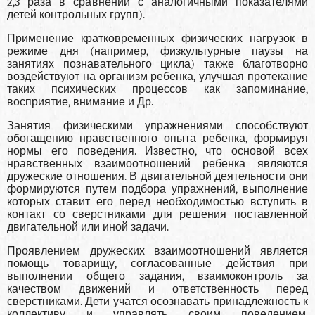
2,3 раза в сравнении с аналогичными показателями
детей контрольных групп).
Применение кратковременных физических нагрузок в
режиме дня (например, физкультурные паузы на
занятиях познавательного цикла) также благотворно
воздействуют на организм ребенка, улучшая протекание
таких психиче­ских процессов как запоминание,
восприятие, внимание и Др.
Занятия физическими упражнениями способствуют
обогащению нравственного опыта ребенка, формируя
нор­мы его поведения. Известно, что основой всех
нравствен­ных взаимоотношений ребенка являются
дружеские отно­шения. В двигательной деятельности они
формируются пу­тем подбора упражнений, выполнение
которых ставит его перед необходимостью вступить в
контакт со сверстника­ми для решения поставленной
двигательной или иной за­дачи.
Проявлением дружеских взаимоотношений является
помощь товарищу, согласованные действия при
выполне­нии общего задания, взаимоконтроль за
качеством движе­ний и ответственность перед
сверстниками. Дети учатся осознавать принадлежность к
коллективу и управлять сво­им поведением.