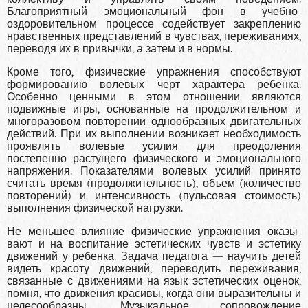
Благоприятный эмоциональный фон в учебно-
оздоровительном процессе содействует закрепле­нию
нравственных представлений в чувствах, переживани­ях,
переводя их в привычки, а затем и в нормы.
Кроме того, физические упражнения способствуют
формированию волевых черт характера ребенка.
Особенно ценными в этом отношении являются
подвижные игры, ос­нованные на продолжительном и
многоразовом повторе­нии однообразных двигательных
действий. При их выпол­нении возникает необходимость
проявлять волевые усилия для преодоления
постепенно растущего физического и эмо­ционального
напряжения. Показателями волевых усилий принято
считать время (продолжительность), объем (коли­чество
повторений) и интенсивность (пульсовая стоимость)
выполнения физической нагрузки.
Не меньшее влияние физические упражнения оказы­
вают и на воспитание эстетических чувств и эстетику
дви­жений у ребенка. Задача педагога — научить детей
видеть красоту движений, переводить переживания,
связанные с движениями на язык эстетических оценок,
помня, что дви­жения красивы, когда они выразительны и
целесообразны. Музыкальное сопровождение