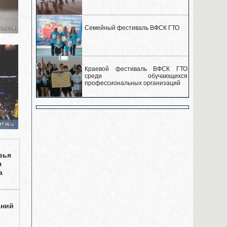
Семейный фестиваль ВФСК ГТО
Краевой фестиваль ВФСК ГТО
среди обучающихся
профессиональных организаций
вья
я
а
аний