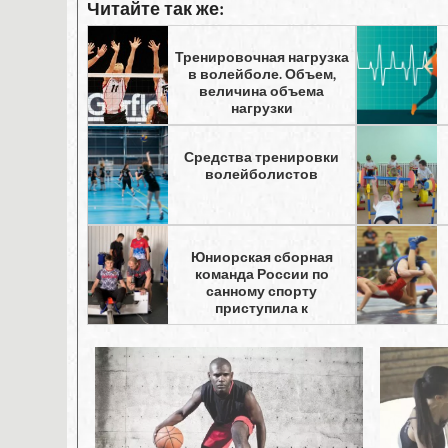
Читайте так же:
Тренировочная нагрузка
в волейболе. Объем,
величина объема
нагрузки
Средства тренировки
волейболистов
Юниорская сборная
команда России по
санному спорту
приступила к