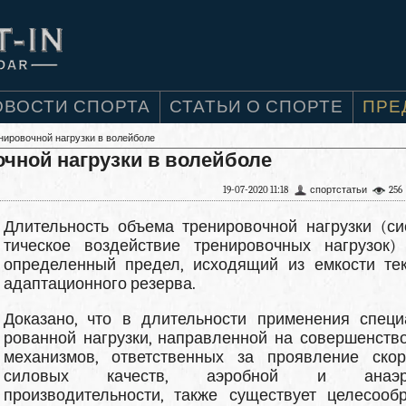
ОВОСТИ СПОРТА
СТАТЬИ О СПОРТЕ
ПРЕ
нировочной нагрузки в волейболе
чной нагрузки в волейболе
19-07-2020 11:18
спортстатьи
256
Длительность объема тренировочной нагрузки (си
тическое воздействие тренировочных нагрузок)
опре­деленный предел, исходящий из емкости те
адапта­ционного резерва.
Доказано, что в длительности применения специ
рованной нагрузки, направленной на совершенств
механизмов, ответственных за проявление скор
силовых качеств, аэробной и анаэр
производительности, также существует целесооб