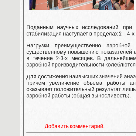
Поданным научных исследований, при ц
стабилизация на­ступает в пределах 2—4-х
Нагрузки преимущественно аэробной
существенному повышению показателей а
в течение 2-3-х месяцев. В дальнейшем
аэробной про­изводительности колеблются 
Для достижения наивысших значений анаэр
причем уве­личение объема работы ана
оказывает положительный результат лишь
аэробной работы (общая выносливость).
Добавить комментарий: