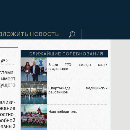
ДЛОЖИТЬ НОВОСТЬ
БЛИЖАЙШИЕ СОРЕВНОВАНИЯ
0
Знаки ГТО находят своих
владельцев
стема­
 имеет
кущего
Спартакиада медицинских
работников
ализи­
ование
Наш победитель
остно-
обной
разный