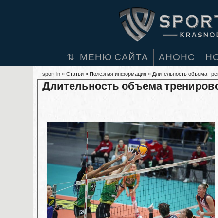
МЕНЮ САЙТА
АНОНС
Н
sport-in
»
Статьи
»
Полезная информация
» Длительность объема тре
Длительность объема тренирово