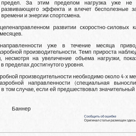
предел. За этим пределом нагрузка уже не 
развивающего эффекта и влечет бес­полезные з
времени и энергии спортсмена.
еленаправлен­ном развитии скоростно-силовых к
 месяцев.
 направленности уже в течение месяца приво
эробной производительности. Темп прироста наблю
, несмот­ря на увеличение объема нагрузки, пока
в пределах достигнутого уровня.
обной про­изводительности необходимо около 4-х ме
эробной направленности (специ­альная выносли
 в том случае, если ей предшествовал значительный
Баннер
Сообщить об ошибке
Оригинал статьи размещен здесь