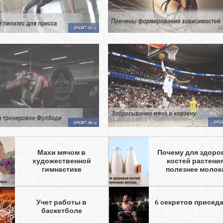
Махи мячом в
Почему для здоро
художественной
костей растени
гимнастике
полезнее молок
Учет работы в
6 секретов присед
баскетболе