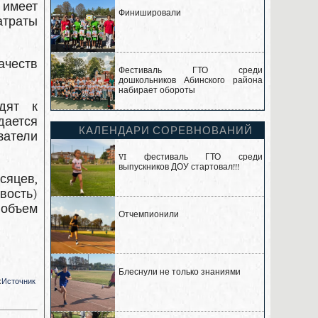
имеет
Финишировали
атраты
ачеств
Фестиваль ГТО среди
дошкольников Абинского района
набирает обороты
дят к
дается
КАЛЕНДАРИ СОРЕВНОВАНИЙ
затели
VI фестиваль ГТО среди
выпускников ДОУ стартовал!!!
сяцев,
вость)
 объем
Отчемпионили
Блеснули не только знаниями
:
Источник