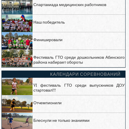
Спартакиада медицинских работников
Наш победитель
Финишировали
Фестиваль ГТО среди дошкольников Абинского
района набирает обороты
КАЛЕНДАРИ СОРЕВНОВАНИЙ
VI фестиваль ГТО среди выпускников ДОУ
стартовал!!!
Отчемпионили
Блеснули не только знаниями