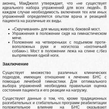
аконец, МакДжилл утверждает, что «не существует
идеального набора упражнений для всех людей». В
каждом случае необ­ходимость включения тех или иных
упражнений определяется опытом врача и реакцией
пациента на различные их виды.
«Скручивания» для мышц живота; боковой мост.
Упражнения в положении сидя на гимнастичес­ком
мяче.
Положение на четвереньках с подъемом проти­
воположных руки и ноги(поза «охотничьей
собаки»). Мост в положении лежа на спине с/без
выпрямления одной ноги.
Заключение
Существует множество различных клинических
подходов, имеющих отношение к лечению БНС с
помощью лечебной гимнастики. Для оптималь­ного
выбора упражнений необходима правиль­ная оценка
состояния пациента и его реакции на нагрузку.
Существуют данные о том, что, кроме традиционных
разгибательных и сгибательных программ реабилитации
положительное влияние на БНС оказывают