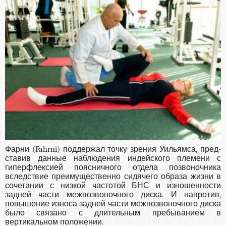
Фарни (Fahrni) поддержал точку зрения Уильямса, пред­
ставив данные наблюдения индейского племени с
гиперфлексией поясничного отдела позвоночни­ка
вследствие преимущественно сидячего образа жизни в
сочетании с низкой частотой БНС и изношенности
задней части межпозвоночного дис­ка. И напротив,
повышение износа задней части межпозвоночного диска
было связано с дли­тельным пребыванием в
вертикальном положе­нии.