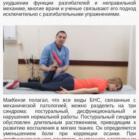
ухудшении функции раз­гибателей и неправильной
механике, многие вра­чи и ученые связывают его подход
исключитель­но с разгибательными упражнениями.
МакКензи полагал, что все виды БНС, связан­ные с
механической патологией, можно разделить на три
синдрома: постуральный, дисфункциональ­ный и
нарушения нормальной работы. Посту­ральный синдром
обусловлен длительным растя­жением, приводящим к
развитию воспаления в мягких тканях. Он определяется
уменьшением боли при коррекции осанки. При