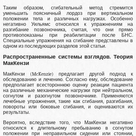
Таким образом, сгибательный метод стремит­ся
уменьшить поясничный лордоз при верти­кальном
положении тела и различных нагрузках. Особенно
негативно Уильямс относился к упраж­нениям на
разгибание позвоночника, считая, что они прямо
противопоказаны при реабилитации после БНС.
Специальные упражнения на сги­бание представлены в
одном из последующих раз­делов этой статьи.
Распространенные системы взглядов. Теория
МакКензи
МакКензи (McKenzie) предлагает другой подход к
обследованию и лечению. Согласно ему, обследо­вание
предполагает всестороннюю оценку реак­ции пациента
на различные механические нагруз­ки при нейтральном,
согнутом и разогнутом по­звоночнике. Применяются
лечебные упражне­ния, такие как сгибания, разгибания,
повороты или боковые сгибания, и оцениваются их
резуль­таты.
Вероятно, вследствие того, что МакКен­зи негативно
относился к длительному пребыва­нию в согнутом
положении при неправильном сидении или стоянии,