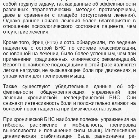
собой трудную задачу, так как данные об эффективности
различных терапевтических ме­тодик противоречивы,
даже в сравнении с пла­цебо (отсутствием лечения).
Однако раннее начало лечения более благоприятно в
отношении психологического состояния пациента, чем
отсут­ствие лечения.
Кроме того, Фриц (Fritz) и сотр. обнаружили, что ведение
пациентов с острой БНС по системе классификации,
основанной на лечении, было более успешным, чем при
приме­нении традиционных клинических рекоменда­ций.
Вероятно, наиболее подходящими в этой фазе являются
легкие нагрузки, не вызыва­ющие боли при движениях, и
упражнения для тренировки мышц.
Также существуют убедительные данные об эф­
фективности общеукрепляющих упражнений при
лечении хронической неспецифической БНС. Они
снижают интенсивность боли и по­ложительно влияют на
болевой порог пациента при физических нагрузках.
При хронической БНС наиболее полезны упражнения на
гибкость, растя­жение и мобильность, тренировка
выносливости и повышение силы мышц. Интенсивная
ди­намическая стабилизация была равнозначна ре­