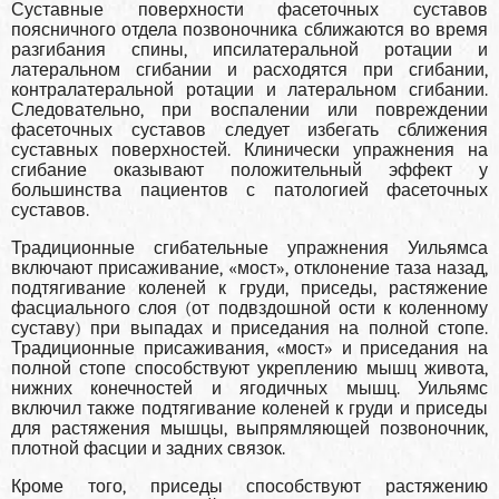
Суставные поверхности фасеточных суставов
поясничного отдела позвоночника сближаются во время
разгибания спины, ипсилатеральной ротации и
латеральном сгибании и расходятся при сгибании,
контралатеральной ротации и ла­теральном сгибании.
Следовательно, при воспа­лении или повреждении
фасеточных суставов следует избегать сближения
суставных поверхно­стей. Клинически упражнения на
сгибание ока­зывают положительный эффект у
большинства пациентов с патологией фасеточных
суставов.
Традиционные сгибательные упражнения Уильямса
включают присаживание, «мост», от­клонение таза назад,
подтягивание коленей к гру­ди, приседы, растяжение
фасциального слоя (от подвздошной ости к коленному
суста­ву) при выпадах и приседания на полной стопе.
Традиционные присаживания, «мост» и при­седания на
полной стопе способствуют укрепле­нию мышц живота,
нижних конечностей и яго­дичных мышц. Уильямс
включил также подтяги­вание коленей к груди и приседы
для растяжения мышцы, выпрямляющей позвоночник,
плотной фасции и задних связок.
Кроме того, приседы спо­собствуют растяжению