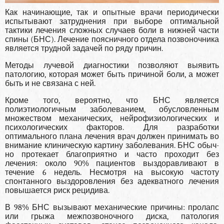
Как начинающие, так и опытные врачи периоди­чески
испытывают затруднения при выборе оп­тимальной
тактики лечения сложных случаев боли в нижней части
спины (БНС). Лечение по­ясничного отдела позвоночника
является труд­ной задачей по ряду причин.
Методы лучевой диагностики позволяют выявить
патологию, ко­торая может быть причиной боли, а может
быть и не связана с ней.
Кроме того, вероятно, что БНС является
полиэтиологичным заболева­нием, обусловленным
множеством механичес­ких, нейрофизиологических и
психологических факторов. Для разработки
оптимального пла­на лечения врач должен принимать во
внимание клиническую картину заболевания. БНС обыч­
но протекает благоприятно и часто проходит без
лечения: около 90% пациентов выздоравливают в
течение 6 недель. Несмотря на высокую ча­стоту
спонтанного выздоровления без адекватно­го лечения
повышается риск рецидива.
В 98% БНС вызывают механические причины: пролапс
или грыжа межпозвоночного диска, патология