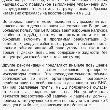
допустим до тех пор, пока он не пере­ходит в боль,
нарушающую правильное выполне­ние упражнений или
вынуждающее прекратить нагрузку, таким образом,
негативно отражаясь на восстановлении мышц.
Во-вторых, пациент может выполнять упражнения для
поясничного отдела позвоночника ежедневно. В-третьих,
большую пользу при БНС оказывают аэробные нагрузки,
особенно ходьба, поэтому по возможности их не­
обходимо включить в программу реабилитации. В-
четвертых, следует избегать нагрузок на позво­ночник в
полном объеме движений рано утром, так как в это
время в дисках повышено содержа­ние жидкости (ее
концентрация колеблется в те­чение суток).
Другие рекомендации предлагают вначале повышение
выносливости, а затем сило­вые тренировки
мускулатуры спины. Эта после­довательность обычно
соблюдается во всех орто­педических программах
реабилитации, но осо­бенно важна для пациентов с БНС,
так как различ­ные группы мышц поясничной области
отвечают за поддержание позы. Их устойчивость
является первостепенной задачей и пациенты должны
по­нимать, что улучшение может не наступить в те­чение 3
месяцев или более, в зависимости от бо­лезни. Н