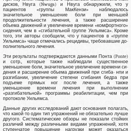
дисков, Нвуга (Nwuga) и Нвуга об­наружили, что у
пациентов «группы МакКензи» наблюдалось
значительное уменьшение боли при меньшей
продолжительности лечения, а также расширение
объема движений и увеличение вре­мени «комфортного»
сидения, чем в «сгибатель­ной группе Уильямса». Кроме
того, эти авто­ры сообщили, что у пациентов в «группе
Уильям­са» чаще отмечались рецидивы, требовавшие до­
полнительного лечения.
Эти результаты под­тверждаются данными Понта (Ponte)
и сотр., ко­торые также наблюдали существенное
уменьше­ние боли, значительное увеличение времени си­
дения и расширение объема движений при сгиба- нпи и
разгибании, увеличение степени сгибания бедра при
подъеме прямых ног после лечения, а также
уменьшение времени лечения при выпол­нении
«разгибательной» программы реабилита­ции, чем при
протоколе Уильямса.
Данные других исследований дают основания полагать,
что какой-то один тип упражнений не обязательно лучше
другого. Системати­ческие обзоры не показали стойких
различий между различными видами упражнений, хотя
ступенчатое повышение нагрузки может оказать­ся