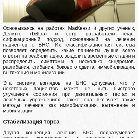
Основываясь на работах МакКензи и других уче­ных,
Делитто (Delitto) и сотр. разработали клас­
сификационный подход, основанный на лечении
пациентов с БНС. Их классификационная си­стема
позволяет определить, какие пациенты луч­ше всего
ответят на реабилитацию, выделить вре­менные стадии и
распределить симптомы в несколько синдромов:
разгибания, сгибания, бо­кового сдвига, иммобилизации,
вытяжения и мобилизации.
Эта система взглядов на БНС допускает, что у
некоторых пациентов может не быть быстрого
улучшения состояния при двига­тельных тестах и
лечебных упражнениях. Также она включает такие
методы лечения, как иммо­билизация, вытяжение и
мобилизация.
Стабилизация торса
Другая концепция лечения БНС подразумевает