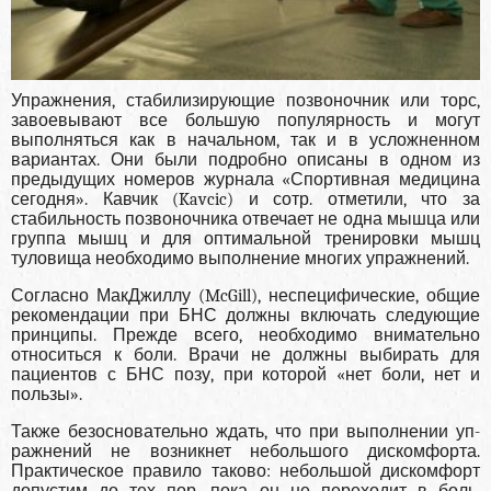
Упражнения, стабилизирующие позвоночник или торс,
завоевывают все большую популярность и могут
выполняться как в начальном, так и в усложненном
вариантах. Они были подроб­но описаны в одном из
предыдущих номеров журнала «Спортивная медицина
сегодня». Кавчик (Kavcic) и сотр. отметили, что за
стабиль­ность позвоночника отвечает не одна мышца или
группа мышц и для оптимальной тренировки мышц
туловища необходимо выполнение мно­гих упражнений.
Согласно МакДжиллу (McGill), неспецифичес­кие, общие
рекомендации при БНС должны вклю­чать следующие
принципы. Прежде всего, необходимо внимательно
относиться к боли. Вра­чи не должны выбирать для
пациентов с БНС позу, при которой «нет боли, нет и
пользы».
Также безосновательно ждать, что при выполнении уп­
ражнений не возникнет небольшого дискомфор­та.
Практическое правило таково: небольшой дис­комфорт