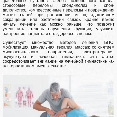
фасеточных суставов, стеноз позвоночного кана­ла,
стрессовые переломы (спондилолиз и спон-
дилолистез), компрессионные переломы и по­вреждения
мягких тканей при растяжении мышц, адаптивном
сокращении или растяжении связок. Крайне важно
начать лечение как можно раньше, что позволит
уменьшить степень нару­шения функции, улучшить
настроение пациен­та и его здоровье в целом.
Существует множество методов лечения БНС:
мобилизация, мануальная терапия, массаж со снятием
миофасциального напряжения, электротерапия,
акупунктура и лечебная гимнастика. Эта статья
сосредоточивает внимание на лечебной гимнастике как
альтернативном вмеша­тельстве.