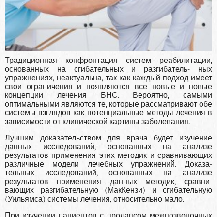
Традиционная конфронтация систем реабилита­ции,
основанных на сгибательных и разгибатель- ных
упражнениях, неактуальна, так как каждый подход имеет
свои ограничения и появляются все новые и новые
концепции лечения БНС. Вероят­но, самыми
оптимальными являются те, которые рассматривают обе
системы взглядов как потен­циальные методы лечения в
зависимости от кли­нической картины заболевания.
Лучшим доказательством для врача будет изучение
данных исследований, основанных на анализе
результатов применения этих методик и сравнивающих
раз­личные модели лечебных упражнений. Доказа­
тельных исследований, основанных на анализе
результатов применения данных методик, сравни­
вающих разгибательную (МакКензи) и сгибатель­ную
(Уильямса) системы лечения, относительно мало.
При изучении пациентов с пролапсом меж­позвоночных