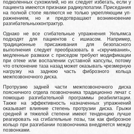
подколенных сухожилий, но их следует избегать, если у
пациента имеются признаки радикулопатии. Приседания
на пол­ной стопе являются не только укрепляющим уп­
ражнением, но и предотвращают возникновение
разгибательныхконтрактур.
Однако не все сгибательные упражнения Уильямса
подходят для пациентов с ишиасом. На­пример,
традиционные присаживания для безо­пасного
выполнения следует преобразовать в «скручивания»,
медлен­ные размахи с приседом требуют модификации
при отеке или воспалении суставной капсулы, по­тому
что отклонение таза назад может оказывать чрезмерную
нагрузку на заднюю часть фиброз­ного кольца
межпозвоночного диска.
Протрузию задней части межпозвоночного диска
поясничного отдела позвоночника тради­ционно лечат с
помощью разгибательной программы реабилитации.
Также на эффектив­ность назначенных упражнений
оказывает вли­яние степень протрузии диска. Грыжи
средней и тяжелой степени имеют тенденцию лучше
реа­гировать на сгибательные позы, так как фиброз­ное
кольцо при разгибании позвоночника вне­дряется между
позвонками.