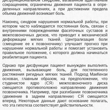
дисфункцио­нальном синдроме, вызванном адаптивным
сокра­щением, ограничены движения пациента в опре­
деленных направлениях, а при достижении пре­дела
объема движений возникает боль.
Наконец, синдром нарушения нормальной работы, при
ко­тором часто наблюдается постоянная боль, связан с
внутренними повреждениями фасеточных сус­тавов и
межпозвоночных дисков, что приводит к механической
деформации мягких тканей. Централизация боли
(смещение ее к позвоночни­ку) улучшает прогноз при
нарушении нормаль­ной работы и помогает установить
правильное по­ложение, с которого должна начинаться
реабили­тация пациента.
Однако при дисфункции пациент вынужден выполнять
движения, вызывающие боль, для постепенного
растяжения ригидных мяг­ких тканей. Подход МакКензи
основан, главным образом, на предположении, что
студенистое ядро (СЯ) межпозвоночного диска
смещается противо­положно направлению движения
позвоночника. Например, при разгибании позвоночника
(движе­ние в заднем направлении) СЯ смещается
вперед. Некоторые данные дают основание полагать,
что эта гипотеза соответствует действительности.