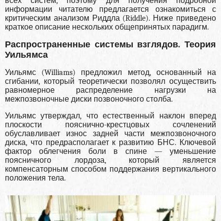
всех систем, поэтому для получения подробной
информации читателю предлагается ознакомиться с
критическим анализом Риддла (Riddle). Ниже приведено
краткое описание нескольких общепринятых парадигм.
Распространенные системы взглядов. Теория
Уильямса
Уильямс (Williams) предложил метод, основанный на
сгибании, который теоретически позволял осу­ществить
равномерное распределение нагрузки на
межпозвоночные диски позвоночного столба.
Уильямс утверждал, что естественный наклон вперед
плоскости пояснично-крестцовых сочлене­ний
обуславливает износ задней части межпозво­ночного
диска, что предрасполагает к развитию БНС. Ключевой
фактор облегчения боли в спи­не — уменьшение
поясничного лордоза, который является
компенсаторным способом поддержания вертикального
положения тела.