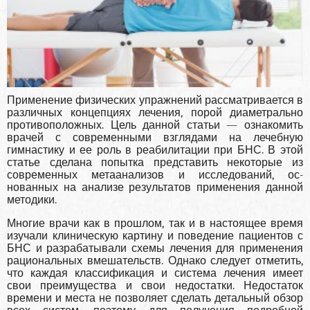
Применение физических упражнений рассматривается в
различных концепциях лече­ния, порой диаметрально
противоположных. Цель данной статьи — ознакомить
врачей с со­временными взглядами на лечебную
гимнасти­ку и ее роль в реабилитации при БНС. В этой
ста­тье сделана попытка представить некоторые из
современных метаанализов и исследований, ос­
нованных на анализе результатов применения данной
методики.
Многие врачи как в прошлом, так и в настоя­щее время
изучали клиническую картину и по­ведение пациентов с
БНС и разрабатывали схе­мы лечения для применения
рациональных вмешательств. Однако следует отметить,
что каж­дая классификация и система лечения имеет
свои преимущества и свои недостатки. Недоста­ток
времени и места не позволяет сделать деталь­ный обзор