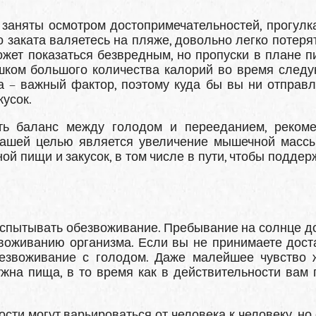
заняты осмотром достопримечательностей, прогулк
 заката валяетесь на пляже, довольно легко потерят
ожет показаться безвредным, но пропуски в плане п
ишком большого количества калорий во время след
 – важный фактор, поэтому куда бы вы ни отправл
усок.
ть баланс между голодом и перееданием, реком
вашей целью является увеличение мышечной массы
ой пищи и закусок, в том числе в пути, чтобы подде
испытывать обезвоживание. Пребывание на солнце д
звоживанию организма. Если вы не принимаете дост
обезвоживание с голодом. Даже малейшее чувство
ужна пища, в то время как в действительности вам 
сти могут варьироваться от человека к человеку, но