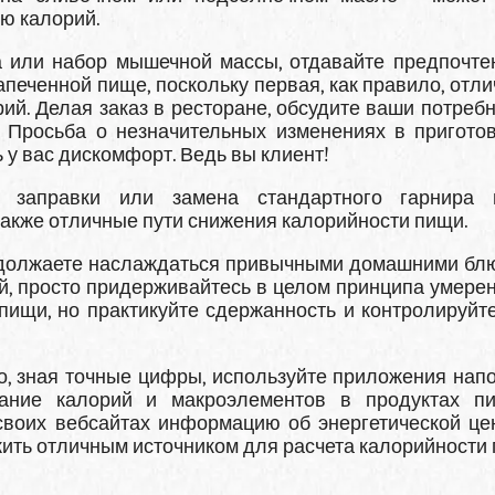
ю калорий.
 или набор мышечной массы, отдавайте предпочте
апеченной пище, поскольку первая, как правило, отли
й. Делая заказ в ресторане, обсудите ваши потребн
 Просьба о незначительных изменениях в пригото
у вас дискомфорт. Ведь вы клиент!
з заправки или замена стандартного гарнира 
акже отличные пути снижения калорийности пищи.
родолжаете наслаждаться привычными домашними бл
, просто придерживайтесь в целом принципа умерен
 пищи, но практикуйте сдержанность и контролируйт
о, зная точные цифры, используйте приложения нап
ржание калорий и макроэлементов в продуктах пи
воих вебсайтах информацию об энергетической це
жить отличным источником для расчета калорийности