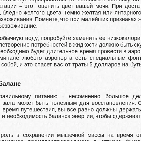
атации – это оценить цвет вашей мочи. При доста
 бледно-желтого цвета. Темно-желтая или янтарного
безвоживания. Помните, что при малейших признаках 
обезвоживание.
обычную воду, попробуйте заменить ее низкокалор
овлетворение потребностей в жидкости должно быть ск
 необходимо будет длительное время провести в аэро
ерминале любого аэропорта есть специальные фон
собой, и это спасет вас от траты 5 долларов на бут
 баланс
равильному питанию – несомненно, большое де
о зала может быть полезным для восстановления. 
о время путешествия, вы все равно должны держать
 и необходимость баланса энергии, чтобы сдерживат
 роль в сохранении мышечной массы на время от