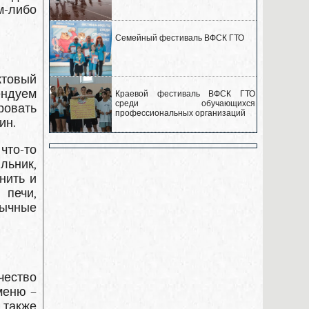
м-либо
Семейный фестиваль ВФСК ГТО
ктовый
ендуем
Краевой фестиваль ВФСК ГТО
среди обучающихся
ировать
профессиональных организаций
ин.
что-то
льник,
нить и
печи,
бычные
чество
меню –
 также