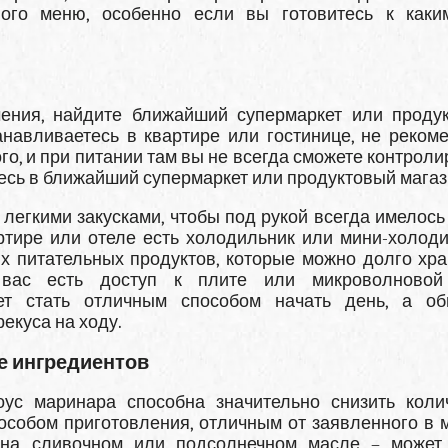
ого меню, особенно если вы готовитесь к каки
чения, найдите ближайший супермаркет или проду
анавливаетесь в квартире или гостинице, не реком
го, и при питании там вы не всегда сможете контрол
тесь в ближайший супермаркет или продуктовый магаз
егкими закусками, чтобы под рукой всегда имелось 
артире или отеле есть холодильник или мини-холоди
 питательных продуктов, которые можно долго хра
 вас есть доступ к плите или микроволновой 
ет стать отличным способом начать день, а о
екуса на ходу.
не ингредиентов
оус маринара способна значительно снизить коли
пособом приготовления, отличным от заявленного в 
 на сливочном или подсолнечном масле – может