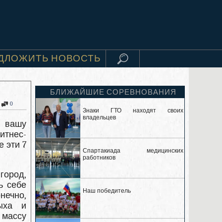
ДЛОЖИТЬ НОВОСТЬ
БЛИЖАЙШИЕ СОРЕВНОВАНИЯ
0
Знаки ГТО находят своих
владельцев
ь вашу
итнес-
 эти 7
Спартакиада медицинских
работников
город,
ь себе
Наш победитель
нечно,
ыха и
 массу