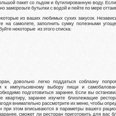
ольшой пакет со льдом и бутилированную воду. Если
но заморозьте бутылки с водой и пейте по мере оттаи
екоторые из ваших любимых сухих закусок. Независ
те на самолете, заполнить сумку полезными угощ
буйте некоторые из этого списка:
ран, довольно легко поддаться соблазну попро
ти к импульсивному выбору пищи и самобалова
бходимо подготовиться заранее. Если вы останови
те квартиру, заранее изучите близлежащие рестор
Загодя внимательно рассмотрите их меню, чтобы опре
и при этом вписываются в параметры вашего рацио
заранее, сможет ли ресторан приготовить для вас б