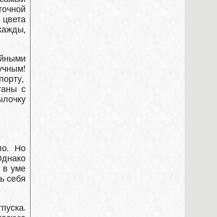
точной
 цвета
жажды,
ийными
учным!
порту,
таны с
ылочку
ло. Но
Однако
 в уме
ь себя
пуска.