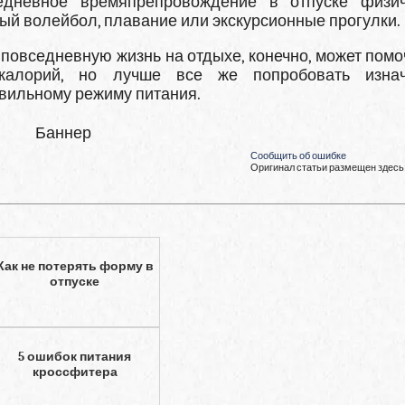
дневное времяпрепровождение в отпуске физи
жный волейбол, плавание или экскурсионные прогулки.
повседневную жизнь на отдыхе, конечно, может помо
 калорий, но лучше все же попробовать изнач
авильному режиму питания.
Баннер
Сообщить об ошибке
Оригинал статьи размещен здесь
Как не потерять форму в
отпуске
5 ошибок питания
кроссфитера