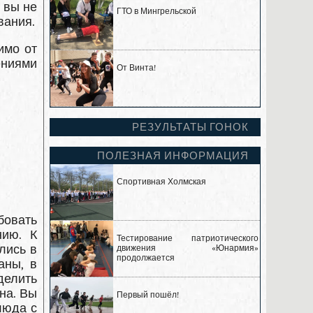
 вы не
ГТО в Мингрельской
вания.
имо от
ениями
От Винта!
РЕЗУЛЬТАТЫ ГОНОК
ПОЛЕЗНАЯ ИНФОРМАЦИЯ
Спортивная Холмская
бовать
нию. К
Тестирование патриотического
лись в
движения «Юнармия»
продолжается
аны, в
делить
на. Вы
Первый пошёл!
люда с