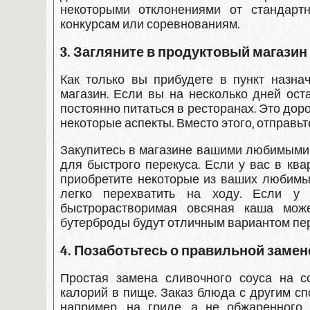
некоторыми отклонениями от стандартн
конкурсам или соревнованиям.
3. Загляните в продуктовый магазин
Как только вы прибудете в пункт назна
магазин. Если вы на несколько дней ост
постоянно питаться в ресторанах. Это доро
некоторые аспекты. Вместо этого, отправь
Закупитесь в магазине вашими любимыми л
для быстрого перекуса. Если у вас в кв
приобретите некоторые из ваших любимых
легко перехватить на ходу. Если у
быстрорастворимая овсяная каша мож
бутерброды будут отличным вариантом пер
4. Позаботьтесь о правильной заме
Простая замена сливочного соуса на с
калорий в пище. Заказ блюда с другим с
например, на гриле, а не обжаренного