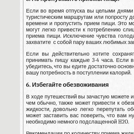
Если во время отпуска вы целыми днями 
туристическим маршрутам или попросту до
времени и пропустить прием пищи. Это м
могут легко привести к потреблению сл
приема пищи. Исключение чувства голода
захватите с собой пару ваших любимых зак
Если вы действительно хотите сохраня
принимать пищу каждые 3-4 часа. Если 
убедитесь, что вы едите достаточно основн
вашу потребность в поступлении калорий.
6. Избегайте обезвоживания
В ходе путешествий вы зачастую можете 
чем обычно, также может привести к обе
жидкости, довольно легко перепутать 
может заставить вас поверить, что вам н
необходимо немного подслащенной H2O.
Рекомендации по количеству приема жидко