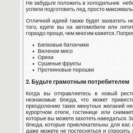
Не забудьте положить в холодильник неб
успели подготовить лед, просто максималь
Отличной идеей также будет захватить н
того, едете вы на автомобиле или лети
гораздо проще, чем многим кажется. Попро
Белковые батончики
Вяленое мясо
Орехи
Сушеные фрукты
Протеиновые порошки
2. Будьте грамотным потребителем
Когда вы отправляетесь в новый ресто
незнакомые блюда, что может привес
преодолению таких минутных желаний нео
курортном отеле, гостинице или снимае
которые вы можете захотеть наведаться. 
блюда, которые привлекательны для вас 
даже можете не постесняться и спросить 