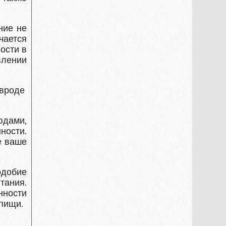
ние не
чается
ости в
влении
вроде
юдами,
ности.
е ваше
одобие
тания.
нности
 пищи.