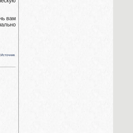
ческую
чь вам
ально
:
Источник