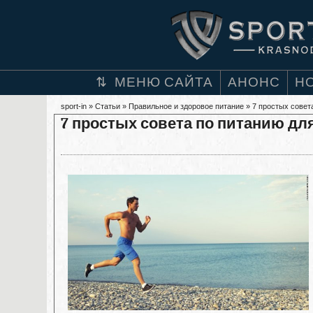
МЕНЮ САЙТА
АНОНС
Н
sport-in
»
Статьи
»
Правильное и здоровое питание
» 7 простых совет
7 простых совета по питанию д