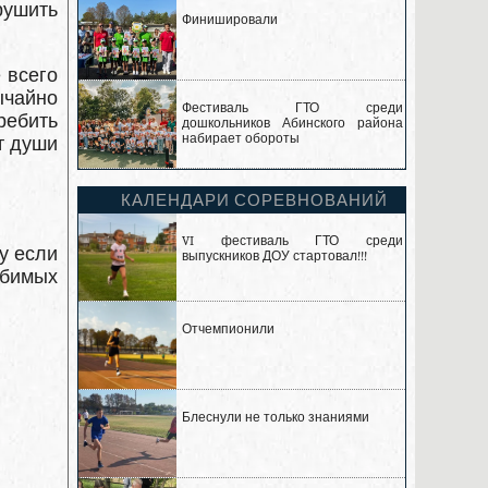
зрушить
Финишировали
 всего
ычайно
Фестиваль ГТО среди
ребить
дошкольников Абинского района
набирает обороты
т души
КАЛЕНДАРИ СОРЕВНОВАНИЙ
VI фестиваль ГТО среди
у если
выпускников ДОУ стартовал!!!
юбимых
Отчемпионили
Блеснули не только знаниями