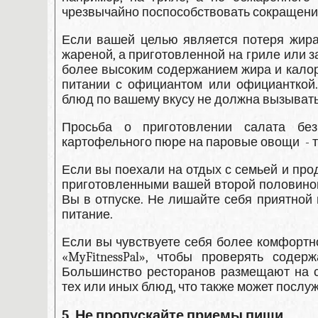
чрезвычайно поспособствовать сокращени
Если вашей целью является потеря жира
жареной, а приготовленной на гриле или з
более высоким содержанием жира и калори
питании с официантом или официанткой.
блюд по вашему вкусу не должна вызывать 
Просьба о приготовлении салата бе
картофельного пюре на паровые овощи - т
Если вы поехали на отдых с семьей и п
приготовленными вашей второй половиной
Вы в отпуске. Не лишайте себя приятной
питание.
Если вы чувствуете себя более комфортн
«MyFitnessPal», чтобы проверять соде
Большинство ресторанов размещают на с
тех или иных блюд, что также может послу
5. Не пропускайте приемы пищи