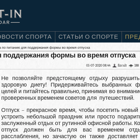
ОВОСТИ СПОРТА
СТАТЬИ О СПОРТЕ
ПРЕ
а по питанию для поддержания формы во время отпуска
ля поддержания формы во время отпуска
01-07-2020 08:44
fizcult
188
Не позволяйте предстоящему отдыху разрушит
здоровую диету! Придерживайтесь выбранных ф
целей и питайтесь правильно, принимая во внимание
проверенных временем советов для путешествий.
Отпуск – прекрасное время, чтобы посетить новый 
устроить небольшой праздник или просто подарит
заслуженный отдых от рутинной офисной работы. Ко
отпуск должен быть для вас временем отд
расслабления, но зачастую он также доставляет